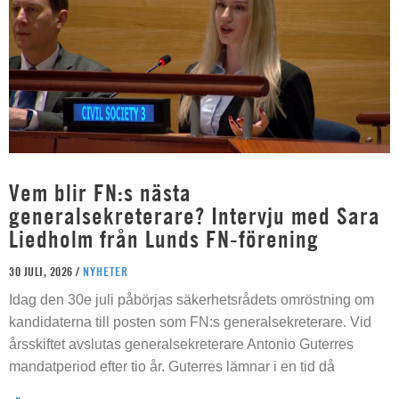
Vem blir FN:s nästa
generalsekreterare? Intervju med Sara
Liedholm från Lunds FN-förening
30 JULI, 2026 /
NYHETER
Idag den 30e juli påbörjas säkerhetsrådets omröstning om
kandidaterna till posten som FN:s generalsekreterare. Vid
årsskiftet avslutas generalsekreterare Antonio Guterres
mandatperiod efter tio år. Guterres lämnar i en tid då