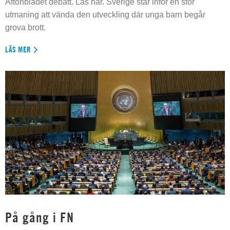
Aftonbladet debatt. Läs här. Sverige står inför en stor
utmaning att vända den utveckling där unga barn begår
grova brott.
LÄS MER
På gång i FN