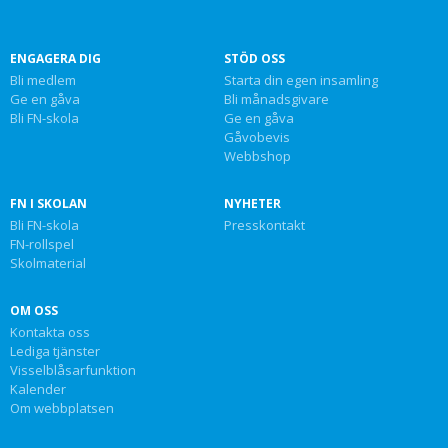
ENGAGERA DIG
STÖD OSS
Bli medlem
Starta din egen insamling
Ge en gåva
Bli månadsgivare
Bli FN-skola
Ge en gåva
Gåvobevis
Webbshop
FN I SKOLAN
NYHETER
Bli FN-skola
Presskontakt
FN-rollspel
Skolmaterial
OM OSS
Kontakta oss
Lediga tjänster
Visselblåsarfunktion
Kalender
Om webbplatsen