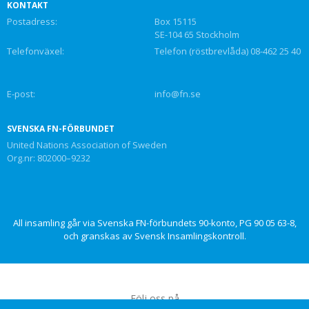
KONTAKT
Postadress:
Box 15115
SE-104 65 Stockholm
Telefonväxel:
Telefon (röstbrevlåda) 08-462 25 40
E-post:
info@fn.se
SVENSKA FN-FÖRBUNDET
United Nations Association of Sweden
Org.nr: 802000–9232
All insamling går via Svenska FN-förbundets 90-konto, PG 90 05 63-8,
och granskas av Svensk Insamlingskontroll.
Följ oss på