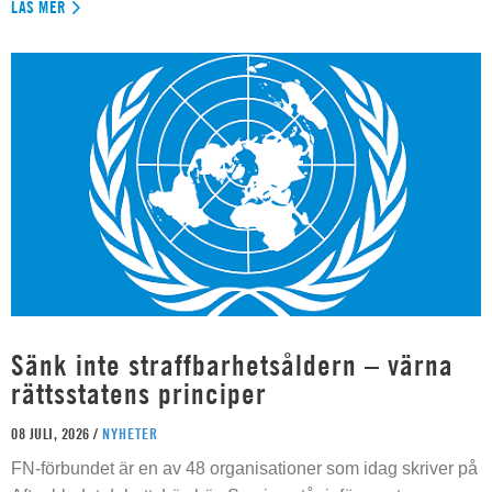
LÄS MER
Sänk inte straffbarhetsåldern – värna
rättsstatens principer
08 JULI, 2026 /
NYHETER
FN-förbundet är en av 48 organisationer som idag skriver på