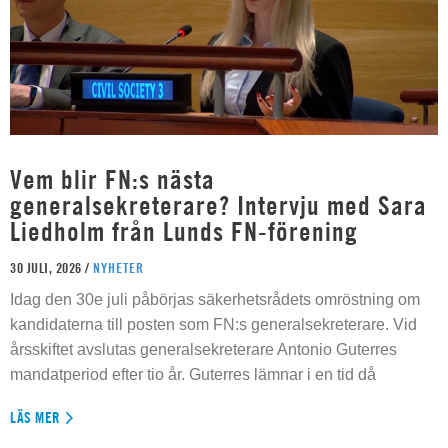
Vem blir FN:s nästa
generalsekreterare? Intervju med Sara
Liedholm från Lunds FN-förening
30 JULI, 2026 /
NYHETER
Idag den 30e juli påbörjas säkerhetsrådets omröstning om
kandidaterna till posten som FN:s generalsekreterare. Vid
årsskiftet avslutas generalsekreterare Antonio Guterres
mandatperiod efter tio år. Guterres lämnar i en tid då
LÄS MER