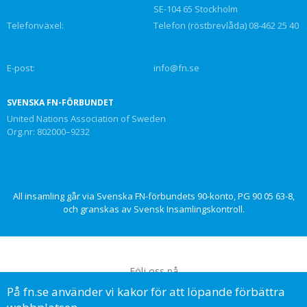
SE-104 65 Stockholm
Telefonväxel:
Telefon (röstbrevlåda) 08-462 25 40
E-post:
info@fn.se
SVENSKA FN-FÖRBUNDET
United Nations Association of Sweden
Org.nr: 802000–9232
All insamling går via Svenska FN-förbundets 90-konto, PG 90 05 63-8,
och granskas av Svensk Insamlingskontroll.
Följ oss på
På fn.se använder vi kakor för att löpande förbättra