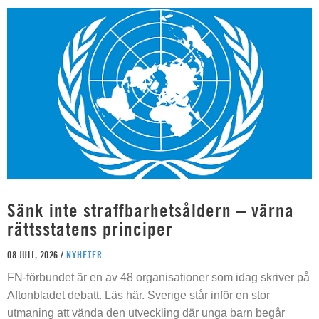
Sänk inte straffbarhetsåldern – värna
rättsstatens principer
08 JULI, 2026 /
NYHETER
FN-förbundet är en av 48 organisationer som idag skriver på
Aftonbladet debatt. Läs här. Sverige står inför en stor
utmaning att vända den utveckling där unga barn begår