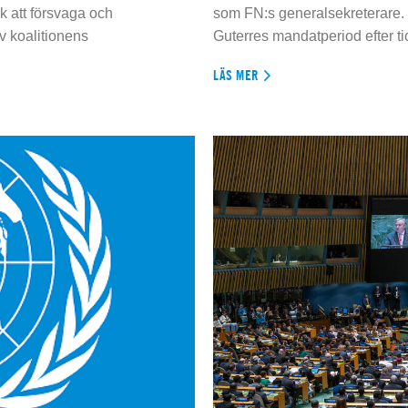
 att försvaga och
som FN:s generalsekreterare. 
 koalitionens
Guterres mandatperiod efter tio
LÄS MER