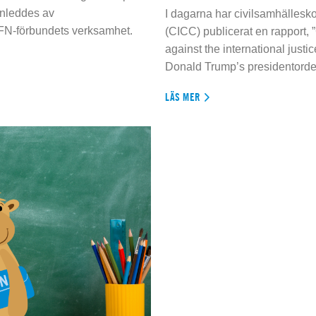
inleddes av
I dagarna har civilsamhällesko
 FN-förbundets verksamhet.
(CICC) publicerat en rapport, 
against the international justi
Donald Trump’s presidentorde
LÄS MER