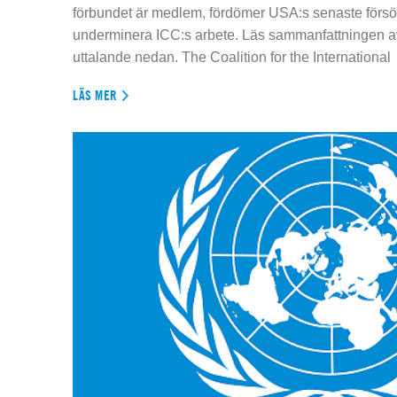
förbundet är medlem, fördömer USA:s senaste försök
underminera ICC:s arbete. Läs sammanfattningen av
uttalande nedan. The Coalition for the International
LÄS MER