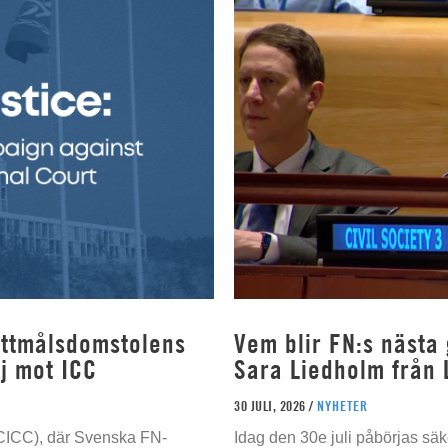
rottmålsdomstolens
Vem blir FN:s nästa
j mot ICC
Sara Liedholm från 
30 JULI, 2026 /
NYHETER
 (CICC), där Svenska FN-
Idag den 30e juli påbörjas sä