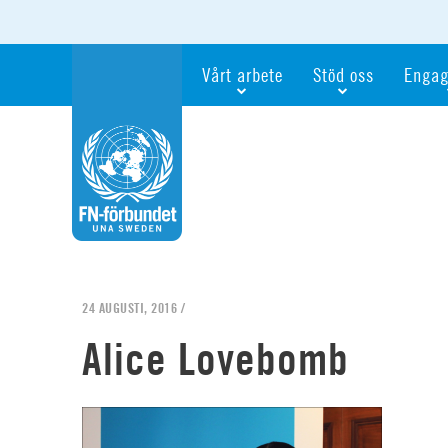
Vårt arbete
Stöd oss
Engag
Våra fokusfrågor
Bli månadsgivare
Bli me
Vi utbildar och informerar
Ge en gåva
Ge en 
Vi stödjer FN:s arbete för flickors rättig
För företag
Ta del 
Vi samarbetar internationellt
Gåvobevis
Bli akt
Agenda 2030
Minnesgåva
Bli FN-
Testamentera
För dig
24 AUGUSTI, 2016 /
Webbshop
Världsk
Alice Lovebomb