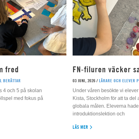
m fred
FN-filuren väcker s
L BERÄTTAR
03 JUNI, 2026 /
LÄRARE OCH ELEVER 
s 4 och 5 på skolan
Under våren besökte vi elever 
ollspel med fokus på
Kista, Stockholm för att ta del
globala målen. Eleverna hade t
introduktionslektion och
LÄS MER