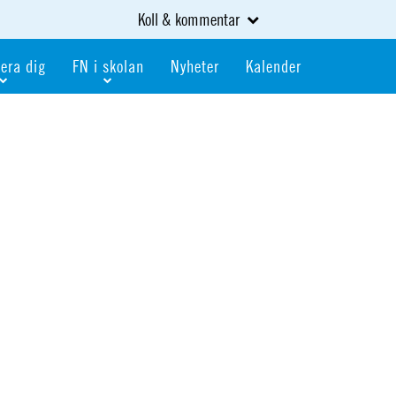
Koll & kommentar
era dig
FN i skolan
Nyheter
Kalender
dlem
Bli FN-skola
gåva
Bli skola med världskoll
heter
av kurser och event
Portalen för FN-skolor
iv i en FN-förening
Portalen för världskoll i skolan
skola
Öppet skolmaterial
 som är ung
Globalis
oll i skolan