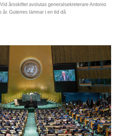
Vid årsskiftet avslutas generalsekreterare Antonio
 år. Guterres lämnar i en tid då