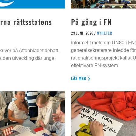
rna rättsstatens
På gång i FN
29 JUNI, 2026 /
NYHETER
Informellt möte om UN80 i FN
generalsekreterare inledde för
river på Aftonbladet debatt.
rationaliseringsprojekt kallat U
da den utveckling där unga
effektivare FN-system
LÄS MER