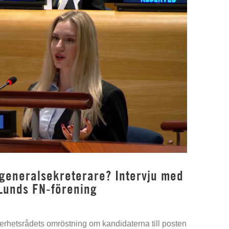
 generalsekreterare? Intervju med
Lunds FN-förening
kerhetsrådets omröstning om kandidaterna till posten