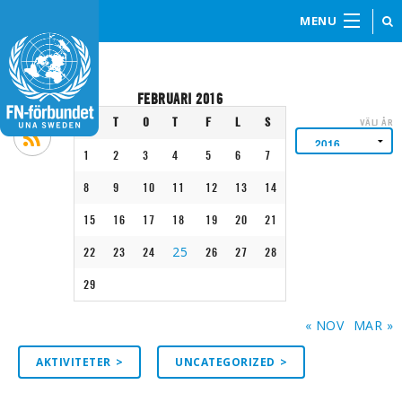
MENU
FEBRUARI 2016
M
T
O
T
F
L
S
VÄLJ ÅR
1
2
3
4
5
6
7
8
9
10
11
12
13
14
15
16
17
18
19
20
21
25
22
23
24
26
27
28
29
« NOV
MAR »
AKTIVITETER
UNCATEGORIZED