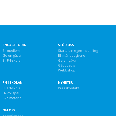
ENGAGERA DIG
STÖD OSS
Bli medlem
Starta din egen insamling
Ge en gåva
Bli månadsgivare
Bli FN-skola
Ge en gåva
Gåvobevis
Webbshop
FN I SKOLAN
NYHETER
Bli FN-skola
Presskontakt
FN-rollspel
Skolmaterial
OM OSS
Kontakta oss