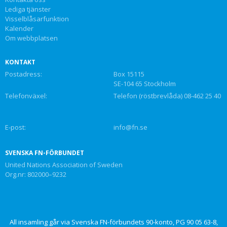
Lediga tjänster
Visselblåsarfunktion
Kalender
Om webbplatsen
KONTAKT
Postadress:
Box 15115
SE-104 65 Stockholm
Telefonväxel:
Telefon (röstbrevlåda) 08-462 25 40
E-post:
info@fn.se
SVENSKA FN-FÖRBUNDET
United Nations Association of Sweden
Org.nr: 802000–9232
All insamling går via Svenska FN-förbundets 90-konto, PG 90 05 63-8,