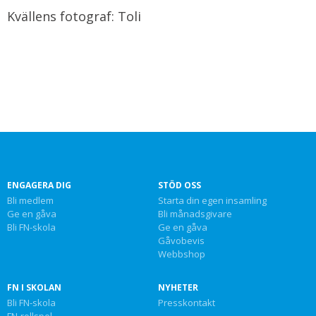
Kvällens fotograf: Toli
ENGAGERA DIG
STÖD OSS
Bli medlem
Starta din egen insamling
Ge en gåva
Bli månadsgivare
Bli FN-skola
Ge en gåva
Gåvobevis
Webbshop
FN I SKOLAN
NYHETER
Bli FN-skola
Presskontakt