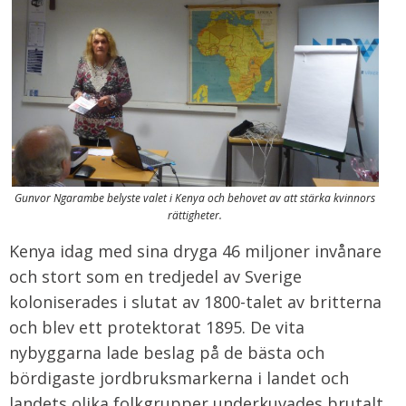
Gunvor Ngarambe belyste valet i Kenya och behovet av att stärka kvinnors
rättigheter
.
Kenya idag med sina dryga 46 miljoner invånare
och stort som en tredjedel av Sverige
koloniserades i slutat av 1800-talet av britterna
och blev ett protektorat 1895. De vita
nybyggarna lade beslag på de bästa och
bördigaste jordbruksmarkerna i landet och
landets olika folkgrupper underkuvades brutalt