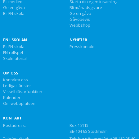
Bli medlem
Starta din egen insamling
Ge en gåva
Bli månadsgivare
Bli FN-skola
Ge en gåva
Gåvobevis
Webbshop
FN I SKOLAN
NYHETER
Bli FN-skola
Presskontakt
FN-rollspel
Skolmaterial
OM OSS
Kontakta oss
Lediga tjänster
Visselblåsarfunktion
Kalender
Om webbplatsen
KONTAKT
Postadress:
Box 15115
SE-104 65 Stockholm
Telefonväxel:
Telefon (röstbrevlåda) 08-462 25 40