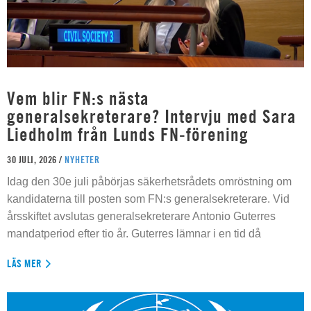
Vem blir FN:s nästa
generalsekreterare? Intervju med Sara
Liedholm från Lunds FN-förening
30 JULI, 2026 /
NYHETER
Idag den 30e juli påbörjas säkerhetsrådets omröstning om
kandidaterna till posten som FN:s generalsekreterare. Vid
årsskiftet avslutas generalsekreterare Antonio Guterres
mandatperiod efter tio år. Guterres lämnar i en tid då
LÄS MER