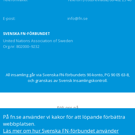
E-post:
info@fn.se
SVENSKA FN-FÖRBUNDET
United Nations Association of Sweden
Org.nr: 802000–9232
All insamling går via Svenska FN-förbundets 90-konto, PG 90 05 63-8,
och granskas av Svensk Insamlingskontroll.
Följ oss på
På fn.se använder vi kakor för att löpande förbättra
webbplatsen.
Läs mer om hur Svenska FN-förbundet använder