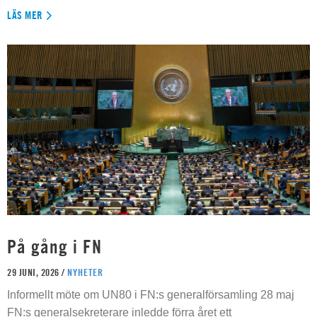
LÄS MER
På gång i FN
29 JUNI, 2026 /
NYHETER
Informellt möte om UN80 i FN:s generalförsamling 28 maj
FN:s generalsekreterare inledde förra året ett