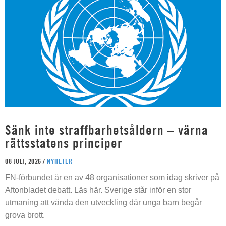
Sänk inte straffbarhetsåldern – värna
rättsstatens principer
08 JULI, 2026 /
NYHETER
FN-förbundet är en av 48 organisationer som idag skriver på
Aftonbladet debatt. Läs här. Sverige står inför en stor
utmaning att vända den utveckling där unga barn begår
grova brott.