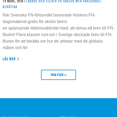
19 MARS, 2026 /
LÄRARE OCH ELEVER PÅ SKOLOR MED VÄRLDSKOLL
BERÄTTAR
När Svenska FN-förbundet lanserade höstens FN-
dagsmaterial gratis för skolor fanns
en spännande lektionsaktivitet med: att skriva ett brev till FN-
filuren! Flera klasser runt om i Sverige skickade brev till FN-
filuren för att berätta om hur de arbetar med de globala
målen och för
LÄS MER
VISA FLER >