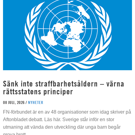
Sänk inte straffbarhetsåldern – värna
rättsstatens principer
08 JULI, 2026 /
NYHETER
FN-förbundet är en av 48 organisationer som idag skriver på
Aftonbladet debatt. Läs här. Sverige står inför en stor
utmaning att vända den utveckling där unga barn begår
grova brott.