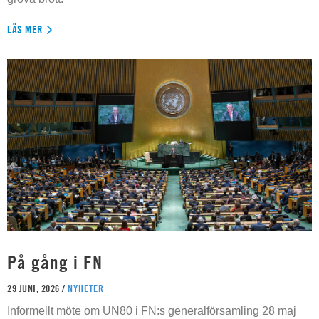
LÄS MER
På gång i FN
29 JUNI, 2026 /
NYHETER
Informellt möte om UN80 i FN:s generalförsamling 28 maj