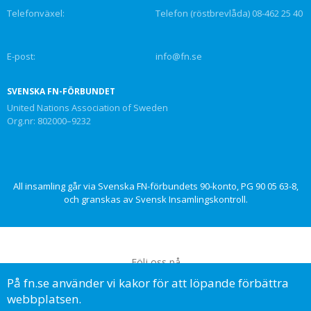
Telefonväxel:
Telefon (röstbrevlåda) 08-462 25 40
E-post:
info@fn.se
SVENSKA FN-FÖRBUNDET
United Nations Association of Sweden
Org.nr: 802000–9232
All insamling går via Svenska FN-förbundets 90-konto, PG 90 05 63-8,
och granskas av Svensk Insamlingskontroll.
Följ oss på
På fn.se använder vi kakor för att löpande förbättra
webbplatsen.