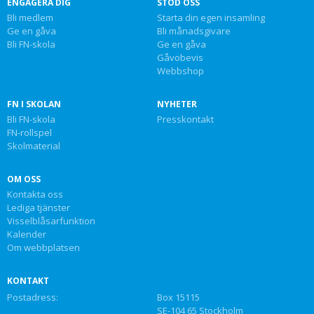
ENGAGERA DIG
STÖD OSS
Bli medlem
Starta din egen insamling
Ge en gåva
Bli månadsgivare
Bli FN-skola
Ge en gåva
Gåvobevis
Webbshop
FN I SKOLAN
NYHETER
Bli FN-skola
Presskontakt
FN-rollspel
Skolmaterial
OM OSS
Kontakta oss
Lediga tjänster
Visselblåsarfunktion
Kalender
Om webbplatsen
KONTAKT
Postadress:
Box 15115
SE-104 65 Stockholm