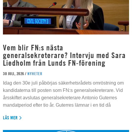
Vem blir FN:s nästa
generalsekreterare? Intervju med Sara
Liedholm från Lunds FN-förening
30 JULI, 2026 /
NYHETER
Idag den 30e juli påbörjas säkerhetsrådets omröstning om
kandidaterna till posten som FN:s generalsekreterare. Vid
årsskiftet avslutas generalsekreterare Antonio Guterres
mandatperiod efter tio år. Guterres lämnar i en tid då
LÄS MER