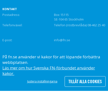
KONTAKT
Postadress:
Box 15115
SE-104 65 Stockholm
Telefonväxel:
Telefon (röstbrevlåda) 08-462 25 40
E-post:
info@fn.se
SVENSKA FN-FÖRBUNDET
På fn.se använder vi kakor för att löpande förbättra
United Nations Association of Sweden
webbplatsen.
Org.nr: 802000–9232
Läs mer om hur Svenska FN-förbundet använder
kakor.
TILLÅT ALLA COOKIES
Justera inställningarna
All insamling går via Svenska FN-förbundets 90-konto, PG 90 05 63-8,
och granskas av Svensk Insamlingskontroll.