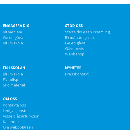
ENGAGERA DIG
STÖD OSS
Bli medlem
Starta din egen insamling
Ge en gåva
Bli månadsgivare
Bli FN-skola
Ge en gåva
Gåvobevis
Webbshop
FN I SKOLAN
NYHETER
Bli FN-skola
Presskontakt
FN-rollspel
Skolmaterial
OM OSS
Kontakta oss
Lediga tjänster
Visselblåsarfunktion
Kalender
Om webbplatsen