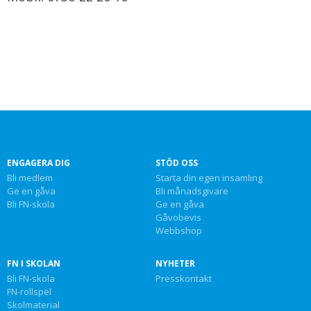
ENGAGERA DIG
STÖD OSS
Bli medlem
Starta din egen insamling
Ge en gåva
Bli månadsgivare
Bli FN-skola
Ge en gåva
Gåvobevis
Webbshop
FN I SKOLAN
NYHETER
Bli FN-skola
Presskontakt
FN-rollspel
Skolmaterial