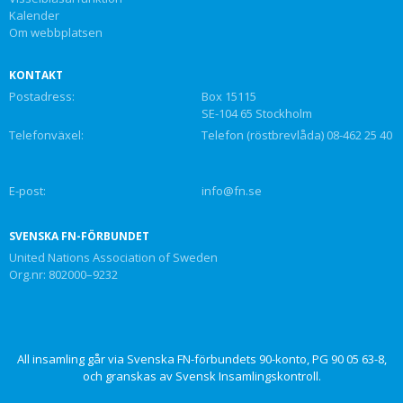
Kalender
Om webbplatsen
KONTAKT
Postadress:
Box 15115
SE-104 65 Stockholm
Telefonväxel:
Telefon (röstbrevlåda) 08-462 25 40
E-post:
info@fn.se
SVENSKA FN-FÖRBUNDET
United Nations Association of Sweden
Org.nr: 802000–9232
All insamling går via Svenska FN-förbundets 90-konto, PG 90 05 63-8,
och granskas av Svensk Insamlingskontroll.