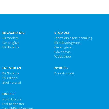
ENGAGERA DIG
STÖD OSS
Bli medlem
Starta din egen insamling
Ge en gåva
Bli månadsgivare
Bli FN-skola
Ge en gåva
Gåvobevis
Webbshop
FN I SKOLAN
NYHETER
Bli FN-skola
Presskontakt
FN-rollspel
Skolmaterial
OM OSS
Kontakta oss
Lediga tjänster
Visselblåsarfunktion