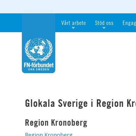
Vårt arbete
Stöd oss
Engag
Våra fokusfrågor
Bli månadsgivare
Bli me
Vi utbildar och informerar
Ge en gåva
Ge en 
Vi stödjer FN:s arbete för flickors rättig
För företag
Ta del 
Vi samarbetar internationellt
Gåvobevis
Bli akt
Agenda 2030
Minnesgåva
Bli FN-
Testamentera
För dig
Webbshop
Världsk
Glokala Sverige i Region K
Region Kronoberg
Region Kronoberg