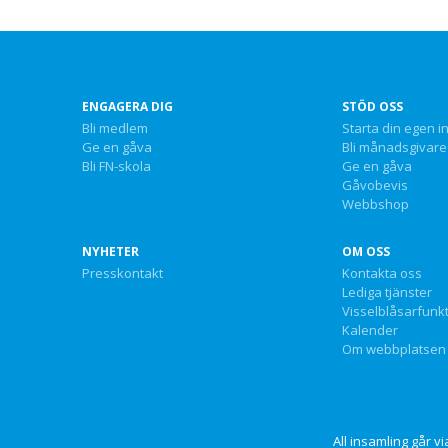
ENGAGERA DIG
STÖD OSS
Bli medlem
Starta din egen i
Ge en gåva
Bli månadsgivare
Bli FN-skola
Ge en gåva
Gåvobevis
Webbshop
NYHETER
OM OSS
Presskontakt
Kontakta oss
Lediga tjänster
Visselblåsarfunk
Kalender
Om webbplatsen
All insamling går 