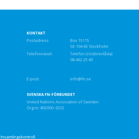
KONTAKT
Postadress:
Box 15115
SE-104 65 Stockholm
Telefonväxel:
Telefon (röstbrevlåda)
08-462 25 40
E-post:
info@fn.se
SVENSKA FN-FÖRBUNDET
United Nations Association of Sweden
Org.nr: 802000–9232
Insamlingskontroll.