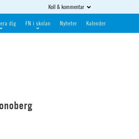
Koll & kommentar
era dig
FN i skolan
Nyheter
Kalender
dlem
Bli FN-skola
gåva
Bli skola med världskoll
heter
av kurser och event
Portalen för FN-skolor
iv i en FN-förening
Portalen för världskoll i skolan
skola
Öppet skolmaterial
 som är ung
Globalis
oll i skolan
ronoberg