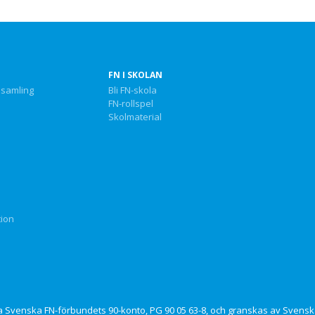
FN I SKOLAN
nsamling
Bli FN-skola
FN-rollspel
Skolmaterial
tion
via Svenska FN-förbundets 90-konto, PG 90 05 63-8, och granskas av Svensk 