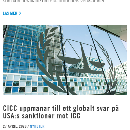
som kort berättade om FN-förbundets verksamhet.
LÄS MER
CICC uppmanar till ett globalt svar på
USA:s sanktioner mot ICC
27 APRIL, 2026 /
NYHETER