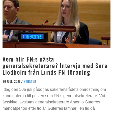
Vem blir FN:s nästa
generalsekreterare? Intervju med Sara
Liedholm från Lunds FN-förening
30 JULI, 2026 /
NYHETER
Idag den 30e juli påbörjas säkerhetsrådets omröstning om
kandidaterna till posten som FN:s generalsekreterare. Vid
årsskiftet avslutas generalsekreterare Antonio Guterres
mandatperiod efter tio år. Guterres lämnar i en tid då