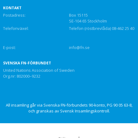
KONTAKT
Postadress:
Box 15115
SE-104 65 Stockholm
Telefonväxel:
Telefon (röstbrevlåda) 08-462 25 40
E-post:
info@fn.se
SVENSKA FN-FÖRBUNDET
United Nations Association of Sweden
Org.nr: 802000–9232
All insamling går via Svenska FN-förbundets 90-konto, PG 90 05 63-8,
och granskas av Svensk Insamlingskontroll.