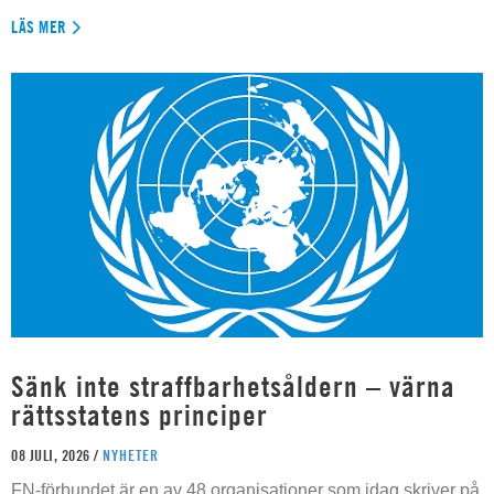
LÄS MER
Sänk inte straffbarhetsåldern – värna
rättsstatens principer
08 JULI, 2026 /
NYHETER
FN-förbundet är en av 48 organisationer som idag skriver på