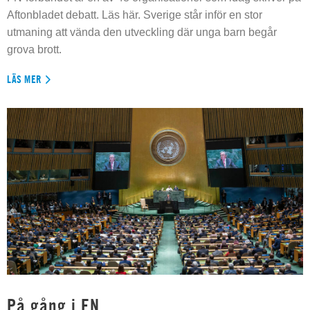
Aftonbladet debatt. Läs här. Sverige står inför en stor
utmaning att vända den utveckling där unga barn begår
grova brott.
LÄS MER
På gång i FN