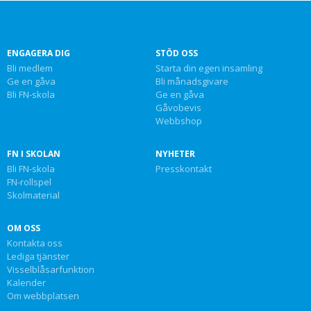
ENGAGERA DIG
STÖD OSS
Bli medlem
Starta din egen insamling
Ge en gåva
Bli månadsgivare
Bli FN-skola
Ge en gåva
Gåvobevis
Webbshop
FN I SKOLAN
NYHETER
Bli FN-skola
Presskontakt
FN-rollspel
Skolmaterial
OM OSS
Kontakta oss
Lediga tjänster
Visselblåsarfunktion
Kalender
Om webbplatsen