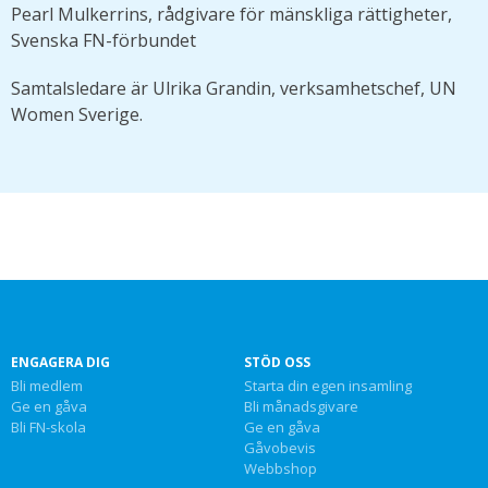
Pearl Mulkerrins, rådgivare för mänskliga rättigheter,
Svenska FN-förbundet
Samtalsledare är Ulrika Grandin, verksamhetschef, UN
Women Sverige.
ENGAGERA DIG
STÖD OSS
Bli medlem
Starta din egen insamling
Ge en gåva
Bli månadsgivare
Bli FN-skola
Ge en gåva
Gåvobevis
Webbshop