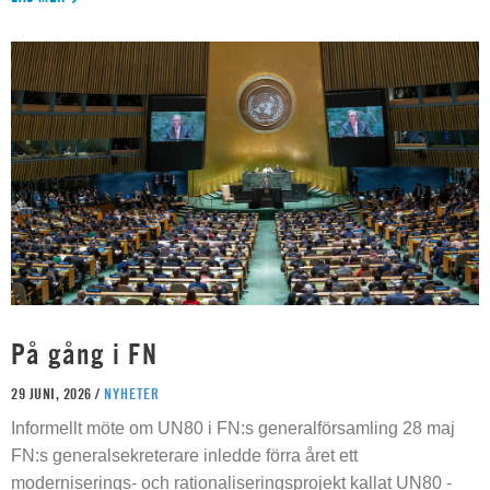
På gång i FN
29 JUNI, 2026 /
NYHETER
Informellt möte om UN80 i FN:s generalförsamling 28 maj
FN:s generalsekreterare inledde förra året ett
moderniserings- och rationaliseringsprojekt kallat UN80 -