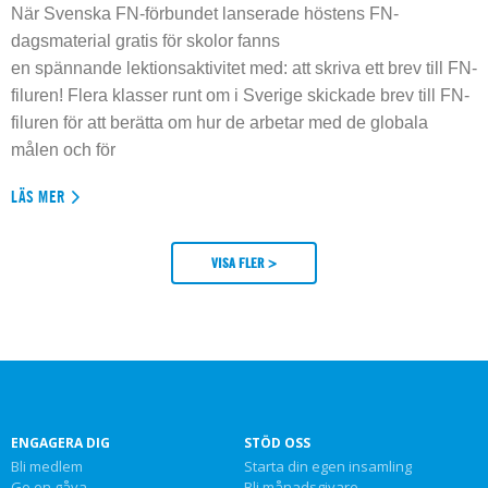
När Svenska FN-förbundet lanserade höstens FN-
dagsmaterial gratis för skolor fanns
en spännande lektionsaktivitet med: att skriva ett brev till FN-
filuren! Flera klasser runt om i Sverige skickade brev till FN-
filuren för att berätta om hur de arbetar med de globala
målen och för
LÄS MER
VISA FLER >
ENGAGERA DIG
STÖD OSS
Bli medlem
Starta din egen insamling
Ge en gåva
Bli månadsgivare