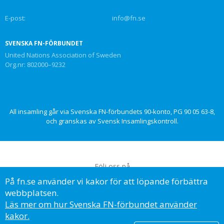
E-post:
info@fn.se
SVENSKA FN-FÖRBUNDET
United Nations Association of Sweden
Org.nr: 802000–9232
All insamling går via Svenska FN-förbundets 90-konto, PG 90 05 63-8,
och granskas av Svensk Insamlingskontroll.
Följ oss på
På fn.se använder vi kakor för att löpande förbättra
webbplatsen.
Läs mer om hur Svenska FN-förbundet använder
kakor.
© Svenska FN-förbundet, 2023