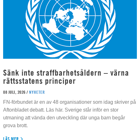
Sänk inte straffbarhetsåldern – värna
rättsstatens principer
08 JULI, 2026 /
NYHETER
FN-förbundet är en av 48 organisationer som idag skriver på
Aftonbladet debatt. Läs här. Sverige står inför en stor
utmaning att vända den utveckling där unga barn begår
grova brott.
LÄS MER