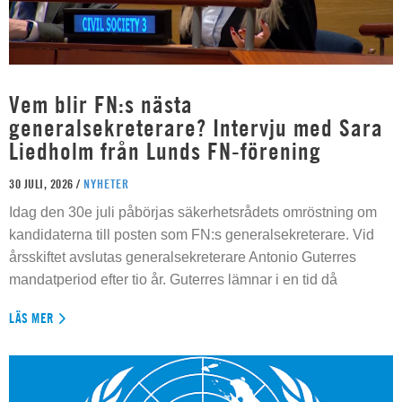
Vem blir FN:s nästa
generalsekreterare? Intervju med Sara
Liedholm från Lunds FN-förening
30 JULI, 2026 /
NYHETER
Idag den 30e juli påbörjas säkerhetsrådets omröstning om
kandidaterna till posten som FN:s generalsekreterare. Vid
årsskiftet avslutas generalsekreterare Antonio Guterres
mandatperiod efter tio år. Guterres lämnar i en tid då
LÄS MER