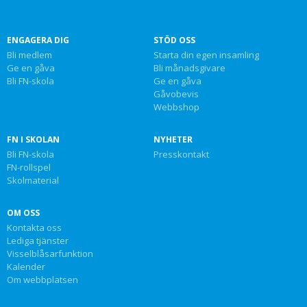
ENGAGERA DIG
STÖD OSS
Bli medlem
Starta din egen insamling
Ge en gåva
Bli månadsgivare
Bli FN-skola
Ge en gåva
Gåvobevis
Webbshop
FN I SKOLAN
NYHETER
Bli FN-skola
Presskontakt
FN-rollspel
Skolmaterial
OM OSS
Kontakta oss
Lediga tjänster
Visselblåsarfunktion
Kalender
Om webbplatsen