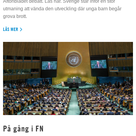
Aftonbladet debatt. Läs här. Sverige står inför en stor
utmaning att vända den utveckling där unga barn begår
grova brott.
LÄS MER
På gång i FN