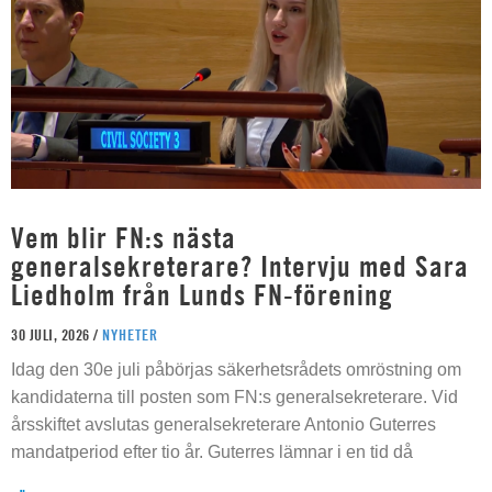
Vem blir FN:s nästa
generalsekreterare? Intervju med Sara
Liedholm från Lunds FN-förening
30 JULI, 2026 /
NYHETER
Idag den 30e juli påbörjas säkerhetsrådets omröstning om
kandidaterna till posten som FN:s generalsekreterare. Vid
årsskiftet avslutas generalsekreterare Antonio Guterres
mandatperiod efter tio år. Guterres lämnar i en tid då