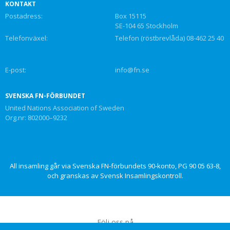
KONTAKT
Postadress:
Box 15115
SE-104 65 Stockholm
Telefonväxel:
Telefon (röstbrevlåda) 08-462 25 40
E-post:
info@fn.se
SVENSKA FN-FÖRBUNDET
United Nations Association of Sweden
Org.nr: 802000–9232
All insamling går via Svenska FN-förbundets 90-konto, PG 90 05 63-8,
och granskas av Svensk Insamlingskontroll.
Följ oss på