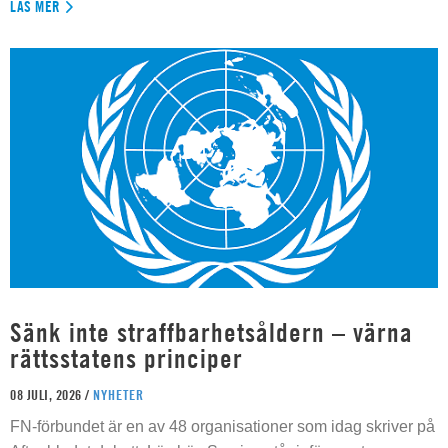
LÄS MER
Sänk inte straffbarhetsåldern – värna
rättsstatens principer
08 JULI, 2026 /
NYHETER
FN-förbundet är en av 48 organisationer som idag skriver på