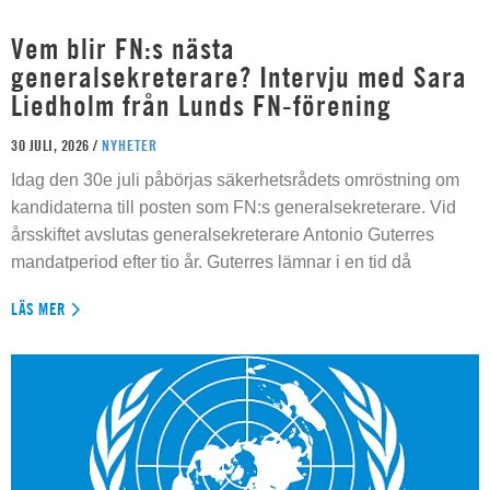
Vem blir FN:s nästa
generalsekreterare? Intervju med Sara
Liedholm från Lunds FN-förening
30 JULI, 2026 /
NYHETER
Idag den 30e juli påbörjas säkerhetsrådets omröstning om
kandidaterna till posten som FN:s generalsekreterare. Vid
årsskiftet avslutas generalsekreterare Antonio Guterres
mandatperiod efter tio år. Guterres lämnar i en tid då
LÄS MER