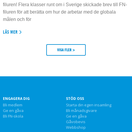
filuren! Flera klasser runt om i Sverige skickade brev till FN-
filuren för att berätta om hur de arbetar med de globala
målen och för
LÄS MER
VISA FLER >
ENGAGERA DIG
STÖD OSS
Bli medlem
Starta din egen insamling
Ge en gåva
Bli månadsgivare
Bli FN-skola
Ge en gåva
Gåvobevis
Webbshop