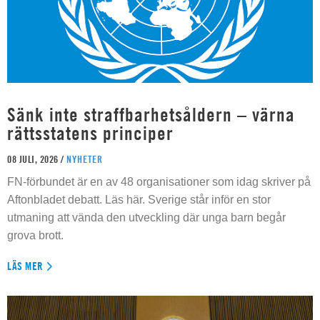
Sänk inte straffbarhetsåldern – värna
rättsstatens principer
08 JULI, 2026 /
NYHETER
FN-förbundet är en av 48 organisationer som idag skriver på
Aftonbladet debatt. Läs här. Sverige står inför en stor
utmaning att vända den utveckling där unga barn begår
grova brott.
LÄS MER