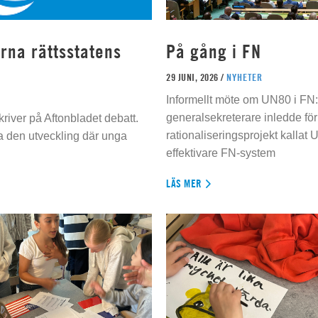
rna rättsstatens
På gång i FN
29 JUNI, 2026 /
NYHETER
Informellt möte om UN80 i FN
generalsekreterare inledde för
river på Aftonbladet debatt.
rationaliseringsprojekt kallat U
da den utveckling där unga
effektivare FN-system
LÄS MER