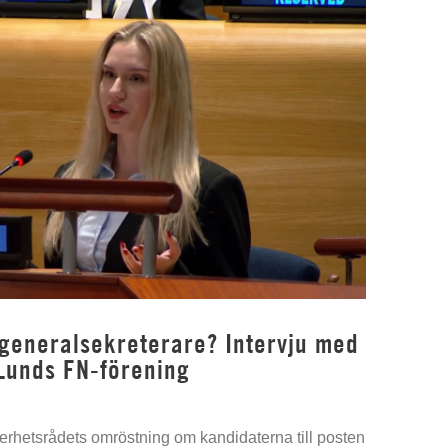
 generalsekreterare? Intervju med
Lunds FN-förening
kerhetsrådets omröstning om kandidaterna till posten