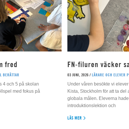
m fred
FN-filuren väcker s
L BERÄTTAR
03 JUNI, 2026 /
LÄRARE OCH ELEVER 
s 4 och 5 på skolan
Under våren besökte vi elever 
ollspel med fokus på
Kista, Stockholm för att ta del
globala målen. Eleverna hade t
introduktionslektion och
LÄS MER