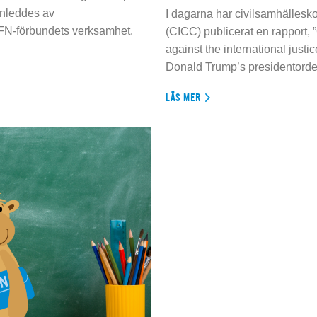
inleddes av
I dagarna har civilsamhällesko
 FN-förbundets verksamhet.
(CICC) publicerat en rapport, 
against the international justi
Donald Trump’s presidentorde
LÄS MER