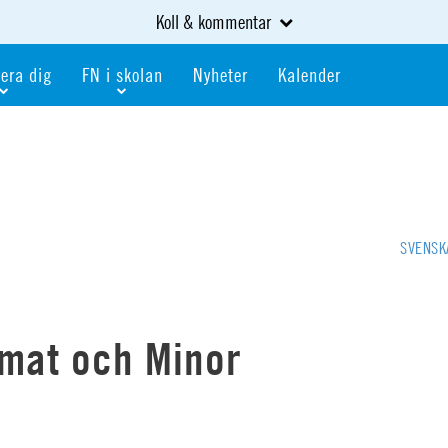
Koll & kommentar
era dig
FN i skolan
Nyheter
Kalender
dlem
Bli FN-skola
gåva
Bli skola med världskoll
heter
av kurser och event
Portalen för FN-skolor
iv i en FN-förening
Portalen för världskoll i skolan
SVENSK
skola
Öppet skolmaterial
 som är ung
Globalis
oll i skolan
lmat och Minor