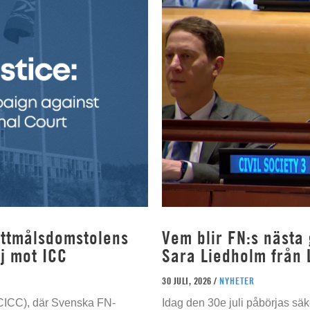
rottmålsdomstolens
Vem blir FN:s nästa
j mot ICC
Sara Liedholm från 
30 JULI, 2026 /
NYHETER
 (CICC), där Svenska FN-
Idag den 30e juli påbörjas sä