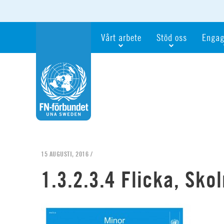
Vårt arbete
Stöd oss
Engag
Våra fokusfrågor
Bli månadsgivare
Bli me
Vi utbildar och informerar
Ge en gåva
Ge en 
Vi stödjer FN:s arbete för flickors rättig
För företag
Ta del 
Vi samarbetar internationellt
Gåvobevis
Bli akt
Agenda 2030
Minnesgåva
Bli FN-
Testamentera
För dig
15 AUGUSTI, 2016 /
Webbshop
Världsk
1.3.2.3.4 Flicka, Sko