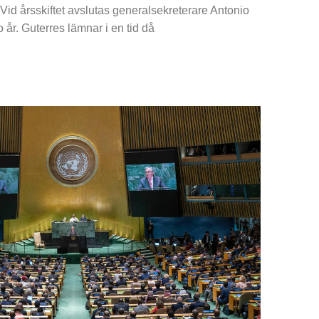
Vid årsskiftet avslutas generalsekreterare Antonio
 år. Guterres lämnar i en tid då