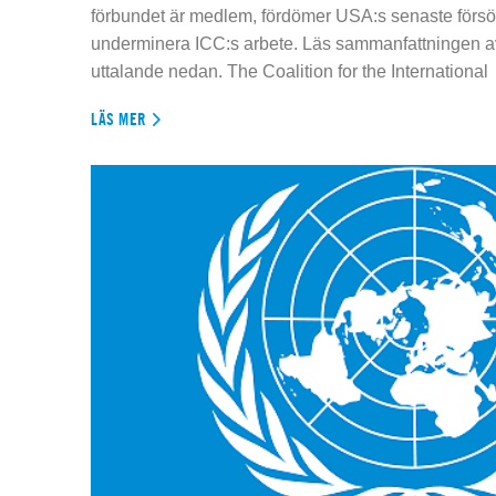
förbundet är medlem, fördömer USA:s senaste försök
underminera ICC:s arbete. Läs sammanfattningen av
uttalande nedan. The Coalition for the International
LÄS MER