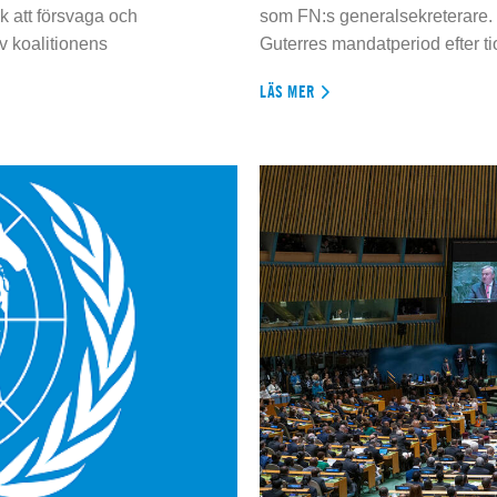
 att försvaga och
som FN:s generalsekreterare. 
 koalitionens
Guterres mandatperiod efter tio
LÄS MER