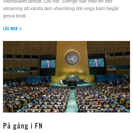
Aftonbladet debatt. Läs här. Sverige står inför en stor
utmaning att vända den utveckling där unga barn begår
grova brott.
LÄS MER
På gång i FN