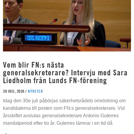
Vem blir FN:s nästa
generalsekreterare? Intervju med Sara
Liedholm från Lunds FN-förening
30 JULI, 2026 /
NYHETER
Idag den 30e juli påbörjas säkerhetsrådets omröstning om
kandidaterna till posten som FN:s generalsekreterare. Vid
årsskiftet avslutas generalsekreterare Antonio Guterres
mandatperiod efter tio år. Guterres lämnar i en tid då