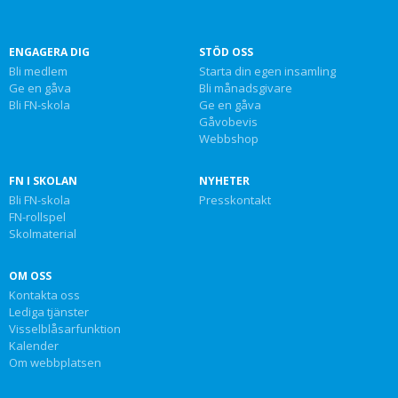
ENGAGERA DIG
STÖD OSS
Bli medlem
Starta din egen insamling
Ge en gåva
Bli månadsgivare
Bli FN-skola
Ge en gåva
Gåvobevis
Webbshop
FN I SKOLAN
NYHETER
Bli FN-skola
Presskontakt
FN-rollspel
Skolmaterial
OM OSS
Kontakta oss
Lediga tjänster
Visselblåsarfunktion
Kalender
Om webbplatsen