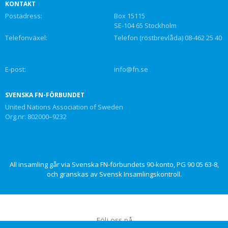
KONTAKT
Postadress:
Box 15115
SE-104 65 Stockholm
Telefonväxel:
Telefon (röstbrevlåda) 08-462 25 40
E-post:
info@fn.se
SVENSKA FN-FÖRBUNDET
United Nations Association of Sweden
Org.nr: 802000–9232
All insamling går via Svenska FN-förbundets 90-konto, PG 90 05 63-8,
och granskas av Svensk Insamlingskontroll.
Följ oss på