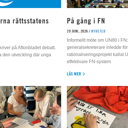
rna rättsstatens
På gång i FN
29 JUNI, 2026 /
NYHETER
Informellt möte om UN80 i FN
generalsekreterare inledde för
river på Aftonbladet debatt.
rationaliseringsprojekt kallat U
da den utveckling där unga
effektivare FN-system
LÄS MER