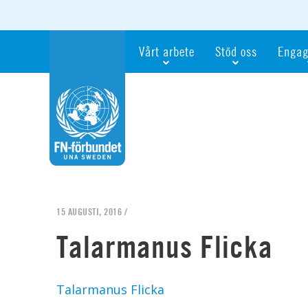
Vårt arbete
Stöd oss
Engag
Våra fokusfrågor
Bli månadsgivare
Bli me
Vi utbildar och informerar
Ge en gåva
Ge en 
Vi stödjer FN:s arbete för flickors rättig
För företag
Ta del 
Vi samarbetar internationellt
Gåvobevis
Bli akt
Agenda 2030
Minnesgåva
Bli FN-
Testamentera
För dig
15 AUGUSTI, 2016 /
Webbshop
Världsk
Talarmanus Flicka
Talarmanus Flicka