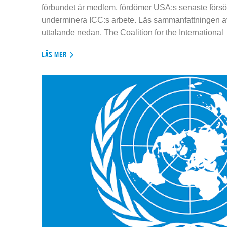
förbundet är medlem, fördömer USA:s senaste försök
underminera ICC:s arbete. Läs sammanfattningen av
uttalande nedan. The Coalition for the International
LÄS MER