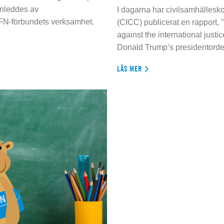
inleddes av
I dagarna har civilsamhällesko
 FN-förbundets verksamhet.
(CICC) publicerat en rapport, 
against the international justi
Donald Trump’s presidentorde
LÄS MER