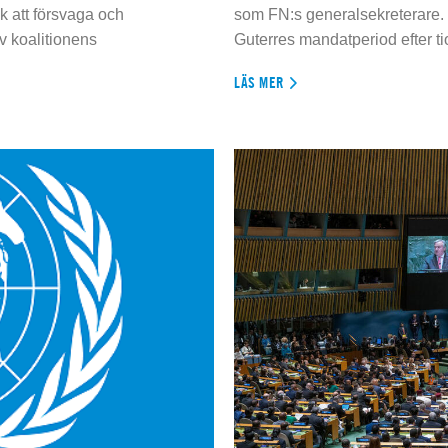
 att försvaga och
som FN:s generalsekreterare. 
 koalitionens
Guterres mandatperiod efter tio
LÄS MER