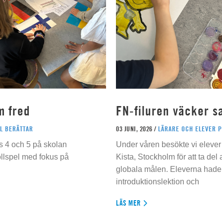
m fred
FN-filuren väcker s
L BERÄTTAR
03 JUNI, 2026 /
LÄRARE OCH ELEVER 
s 4 och 5 på skolan
Under våren besökte vi elever 
ollspel med fokus på
Kista, Stockholm för att ta del
globala målen. Eleverna hade t
introduktionslektion och
LÄS MER