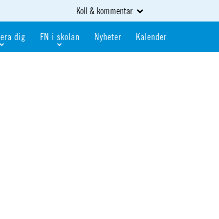
Koll & kommentar
era dig
FN i skolan
Nyheter
Kalender
dlem
Bli FN-skola
gåva
Bli skola med världskoll
heter
av kurser och event
Portalen för FN-skolor
iv i en FN-förening
Portalen för världskoll i skolan
skola
Öppet skolmaterial
 som är ung
Globalis
oll i skolan