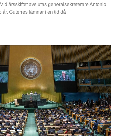
Vid årsskiftet avslutas generalsekreterare Antonio
 år. Guterres lämnar i en tid då