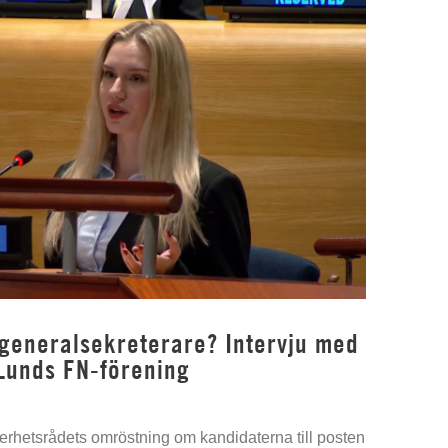
 generalsekreterare? Intervju med
Lunds FN-förening
kerhetsrådets omröstning om kandidaterna till posten