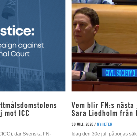
rottmålsdomstolens
Vem blir FN:s nästa
j mot ICC
Sara Liedholm från 
30 JULI, 2026 /
NYHETER
 (CICC), där Svenska FN-
Idag den 30e juli påbörjas sä