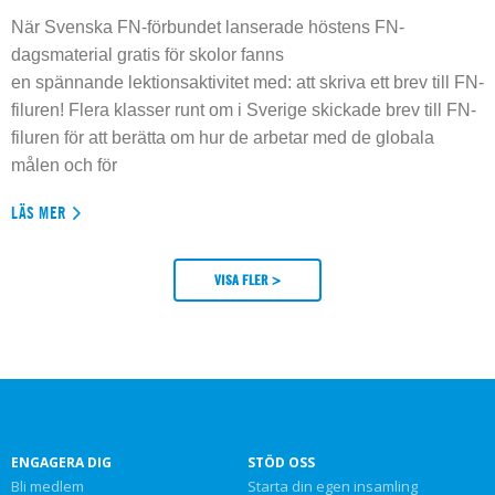
När Svenska FN-förbundet lanserade höstens FN-
dagsmaterial gratis för skolor fanns
en spännande lektionsaktivitet med: att skriva ett brev till FN-
filuren! Flera klasser runt om i Sverige skickade brev till FN-
filuren för att berätta om hur de arbetar med de globala
målen och för
LÄS MER
VISA FLER >
ENGAGERA DIG
STÖD OSS
Bli medlem
Starta din egen insamling