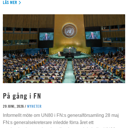
LÄS MER
På gång i FN
29 JUNI, 2026 /
NYHETER
Informellt möte om UN80 i FN:s generalförsamling 28 maj
FN:s generalsekreterare inledde förra året ett