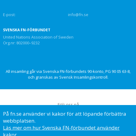
E-post:
info@fn.se
SVENSKA FN-FÖRBUNDET
United Nations Association of Sweden
Org.nr: 802000–9232
All insamling går via Svenska FN-förbundets 90-konto, PG 90 05 63-8,
och granskas av Svensk Insamlingskontroll.
Följ oss på
På fn.se använder vi kakor för att löpande förbättra
webbplatsen.
Läs mer om hur Svenska FN-förbundet använder
kakor.