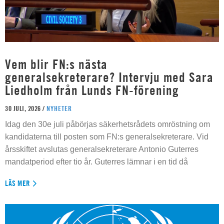
Vem blir FN:s nästa
generalsekreterare? Intervju med Sara
Liedholm från Lunds FN-förening
30 JULI, 2026 /
NYHETER
Idag den 30e juli påbörjas säkerhetsrådets omröstning om
kandidaterna till posten som FN:s generalsekreterare. Vid
årsskiftet avslutas generalsekreterare Antonio Guterres
mandatperiod efter tio år. Guterres lämnar i en tid då
LÄS MER