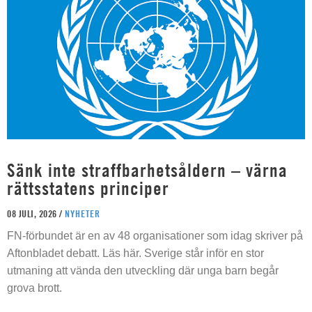
Sänk inte straffbarhetsåldern – värna
rättsstatens principer
08 JULI, 2026 /
NYHETER
FN-förbundet är en av 48 organisationer som idag skriver på
Aftonbladet debatt. Läs här. Sverige står inför en stor
utmaning att vända den utveckling där unga barn begår
grova brott.