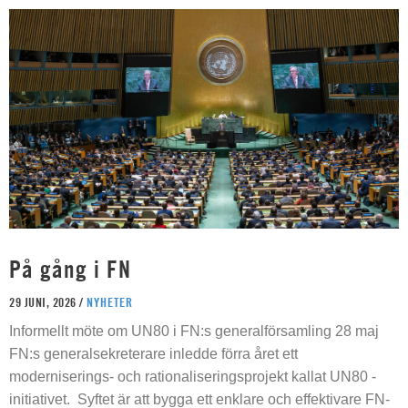
På gång i FN
29 JUNI, 2026 /
NYHETER
Informellt möte om UN80 i FN:s generalförsamling 28 maj
FN:s generalsekreterare inledde förra året ett
moderniserings- och rationaliseringsprojekt kallat UN80 -
initiativet. Syftet är att bygga ett enklare och effektivare FN-