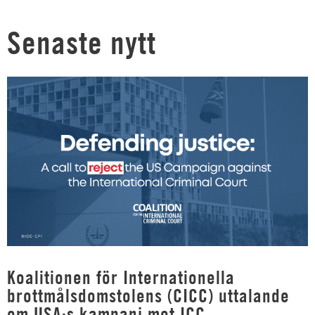
Senaste nytt
Koalitionen för Internationella
brottmålsdomstolens (CICC) uttalande
om USA:s kampanj mot ICC