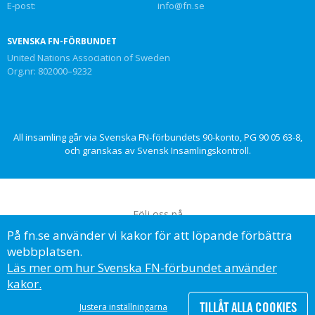
E-post:
info@fn.se
SVENSKA FN-FÖRBUNDET
United Nations Association of Sweden
Org.nr: 802000–9232
All insamling går via Svenska FN-förbundets 90-konto, PG 90 05 63-8,
och granskas av Svensk Insamlingskontroll.
Följ oss på
På fn.se använder vi kakor för att löpande förbättra
webbplatsen.
Läs mer om hur Svenska FN-förbundet använder
kakor.
© Svenska FN-förbundet, 2023
TILLÅT ALLA COOKIES
Justera inställningarna