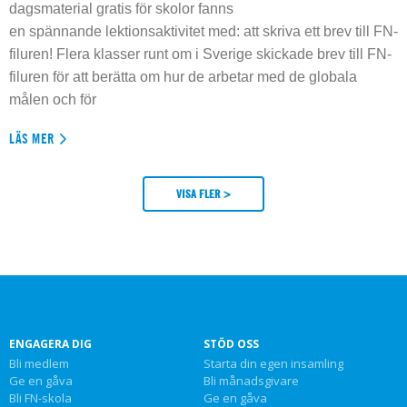
dagsmaterial gratis för skolor fanns
en spännande lektionsaktivitet med: att skriva ett brev till FN-
filuren! Flera klasser runt om i Sverige skickade brev till FN-
filuren för att berätta om hur de arbetar med de globala
målen och för
LÄS MER
VISA FLER >
ENGAGERA DIG
STÖD OSS
Bli medlem
Starta din egen insamling
Ge en gåva
Bli månadsgivare
Bli FN-skola
Ge en gåva