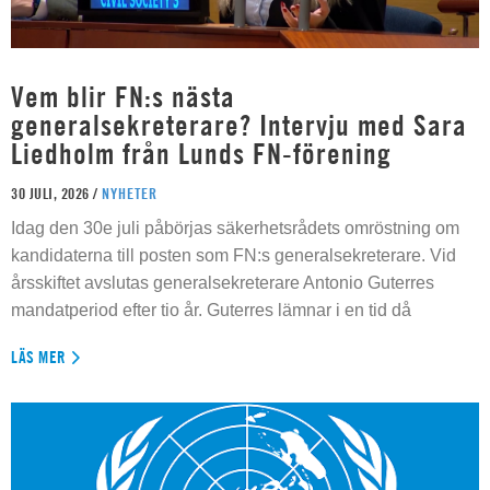
Vem blir FN:s nästa
generalsekreterare? Intervju med Sara
Liedholm från Lunds FN-förening
30 JULI, 2026 /
NYHETER
Idag den 30e juli påbörjas säkerhetsrådets omröstning om
kandidaterna till posten som FN:s generalsekreterare. Vid
årsskiftet avslutas generalsekreterare Antonio Guterres
mandatperiod efter tio år. Guterres lämnar i en tid då
LÄS MER