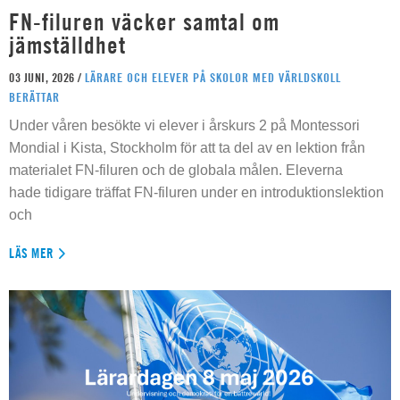
FN-filuren väcker samtal om
jämställdhet
03 JUNI, 2026 /
LÄRARE OCH ELEVER PÅ SKOLOR MED VÄRLDSKOLL
BERÄTTAR
Under våren besökte vi elever i årskurs 2 på Montessori
Mondial i Kista, Stockholm för att ta del av en lektion från
materialet FN-filuren och de globala målen. Eleverna
hade tidigare träffat FN-filuren under en introduktionslektion
och
LÄS MER