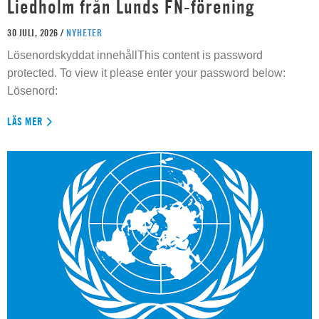
Liedholm från Lunds FN-förening
30 JULI, 2026 /
NYHETER
Lösenordskyddat innehållThis content is password
protected. To view it please enter your password below:
Lösenord:
LÄS MER