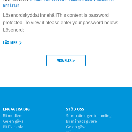
BERÄTTAR
Lösenordskyddat innehållThis content is password
protected. To view it please enter your password below:
Lösenord:
LÄS MER
VISA FLER >
ENGAGERA DIG
STÖD OSS
Bli medlem
Starta din egen insamling
Ge en gåva
Bli månadsgivare
Bli FN-skola
Ge en gåva