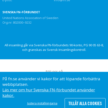
SVENSKA FN-FÖRBUNDET
United Nations Association of Sweden
Org.nr: 802000–9232
All insamling går via Svenska FN-förbundets 90-konto, PG 90 05 63-8,
och granskas av Svensk Insamlingskontroll.
Följ oss på
På fn.se använder vi kakor för att löpande förbättra
webbplatsen.
Läs mer om hur Svenska FN-förbundet använder
kakor.
© Svenska FN-förbundet, 2023
TILLÅT ALLA COOKIES
Justera inställningarna