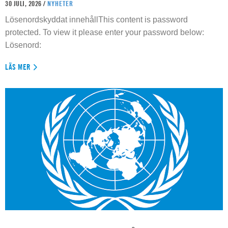
30 JULI, 2026 /
NYHETER
Lösenordskyddat innehållThis content is password
protected. To view it please enter your password below:
Lösenord:
LÄS MER