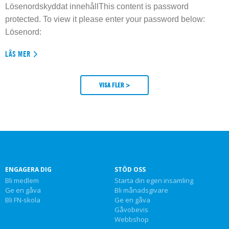
Lösenordskyddat innehållThis content is password
protected. To view it please enter your password below:
Lösenord:
LÄS MER
VISA FLER >
ENGAGERA DIG
STÖD OSS
Bli medlem
Starta din egen insamling
Ge en gåva
Bli månadsgivare
Bli FN-skola
Ge en gåva
Gåvobevis
Webbshop