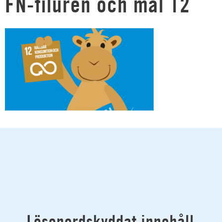
FN-filuren och mål 12
Lösenordskyddat innehåll