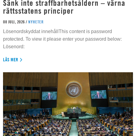
Sänk inte straffbarhetsåldern – värna
rättsstatens principer
08 JULI, 2026 /
NYHETER
Lösenordskyddat innehållThis content is password
protected. To view it please enter your password below:
Lösenord:
LÄS MER