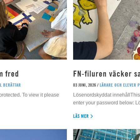
m fred
FN-filuren väcker s
L BERÄTTAR
03 JUNI, 2026 /
LÄRARE OCH ELEVER 
rotected. To view it please
Lösenordskyddat innehållThis 
enter your password below: L
LÄS MER