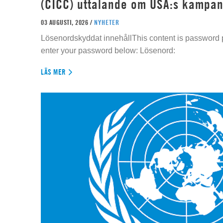
(CICC) uttalande om USA:s kampan
03 AUGUSTI, 2026 /
NYHETER
Lösenordskyddat innehållThis content is password p
enter your password below: Lösenord:
LÄS MER