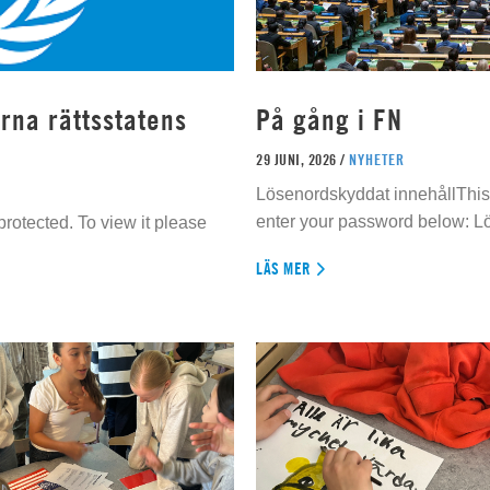
rna rättsstatens
På gång i FN
29 JUNI, 2026 /
NYHETER
Lösenordskyddat innehållThis 
enter your password below: L
rotected. To view it please
LÄS MER