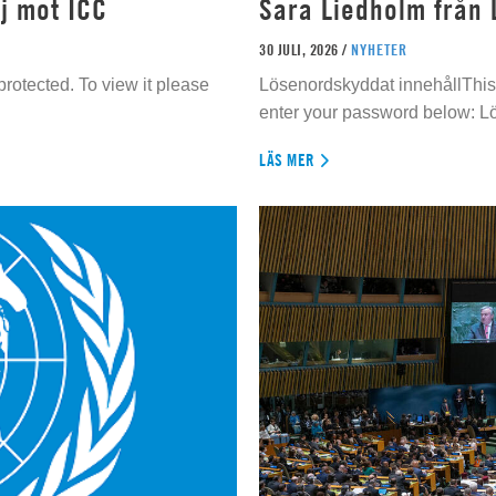
j mot ICC
Sara Liedholm från 
30 JULI, 2026 /
NYHETER
rotected. To view it please
Lösenordskyddat innehållThis 
enter your password below: L
LÄS MER