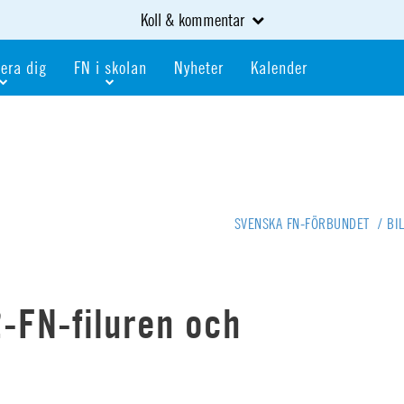
Koll & kommentar
era dig
FN i skolan
Nyheter
Kalender
dlem
Bli FN-skola
gåva
Bli skola med världskoll
heter
av kurser och event
Portalen för FN-skolor
iv i en FN-förening
Portalen för världskoll i skolan
SVENSKA FN-FÖRBUNDET
/
BI
skola
Öppet skolmaterial
 som är ung
Globalis
oll i skolan
2-FN-filuren och