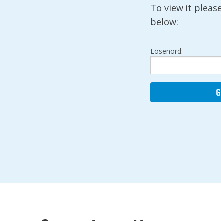
To view it plea
below:
Lösenord: