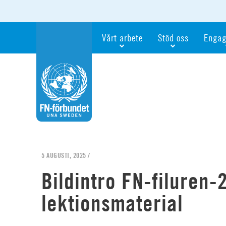
Vårt arbete
Stöd oss
Engag
Våra fokusfrågor
Bli månadsgivare
Bli me
Vi utbildar och informerar
Ge en gåva
Ge en 
Vi stödjer FN:s arbete för flickors rättig
För företag
Ta del 
Vi samarbetar internationellt
Gåvobevis
Bli akt
Agenda 2030
Minnesgåva
Bli FN-
Testamentera
För dig
5 AUGUSTI, 2025 /
Webbshop
Världsk
Bildintro FN-filuren-
lektionsmaterial