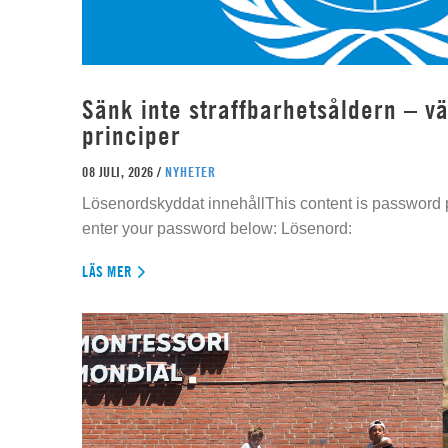
Sänk inte straffbarhetsåldern – vä
principer
08 JULI, 2026 /
NYHETER
Lösenordskyddat innehållThis content is password p
enter your password below: Lösenord:
LÄS MER