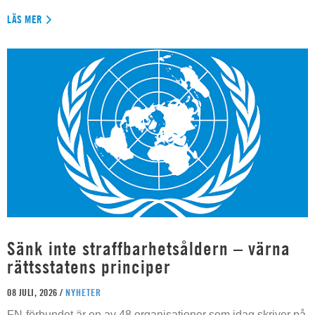
LÄS MER
Sänk inte straffbarhetsåldern – värna
rättsstatens principer
08 JULI, 2026 /
NYHETER
FN-förbundet är en av 48 organisationer som idag skriver på