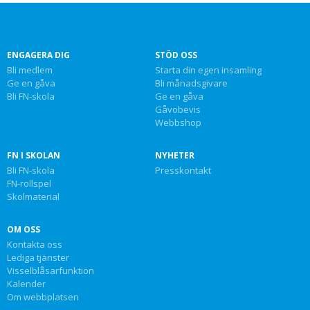
ENGAGERA DIG
STÖD OSS
Bli medlem
Starta din egen insamling
Ge en gåva
Bli månadsgivare
Bli FN-skola
Ge en gåva
Gåvobevis
Webbshop
FN I SKOLAN
NYHETER
Bli FN-skola
Presskontakt
FN-rollspel
Skolmaterial
OM OSS
Kontakta oss
Lediga tjänster
Visselblåsarfunktion
Kalender
Om webbplatsen