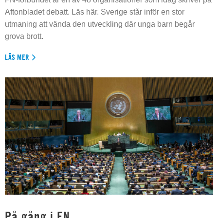
Aftonbladet debatt. Läs här. Sverige står inför en stor
utmaning att vända den utveckling där unga barn begår
grova brott.
LÄS MER
På gång i FN