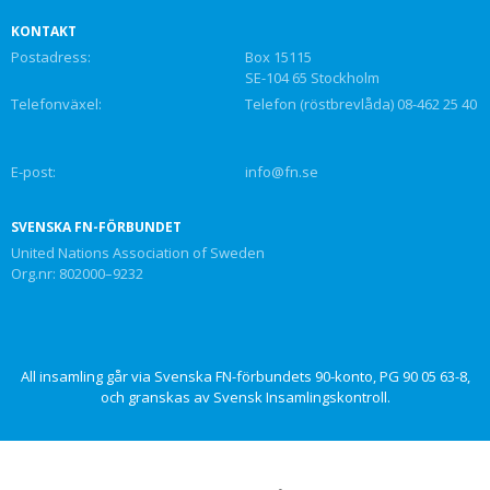
KONTAKT
Postadress:
Box 15115
SE-104 65 Stockholm
Telefonväxel:
Telefon (röstbrevlåda) 08-462 25 40
E-post:
info@fn.se
SVENSKA FN-FÖRBUNDET
United Nations Association of Sweden
Org.nr: 802000–9232
All insamling går via Svenska FN-förbundets 90-konto, PG 90 05 63-8,
och granskas av Svensk Insamlingskontroll.