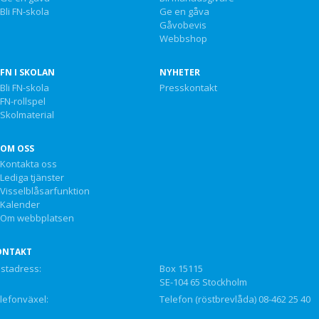
Bli FN-skola
Ge en gåva
Gåvobevis
Webbshop
FN I SKOLAN
NYHETER
Bli FN-skola
Presskontakt
FN-rollspel
Skolmaterial
OM OSS
Kontakta oss
Lediga tjänster
Visselblåsarfunktion
Kalender
Om webbplatsen
ONTAKT
stadress:
Box 15115
SE-104 65 Stockholm
lefonväxel:
Telefon (röstbrevlåda) 08-462 25 40