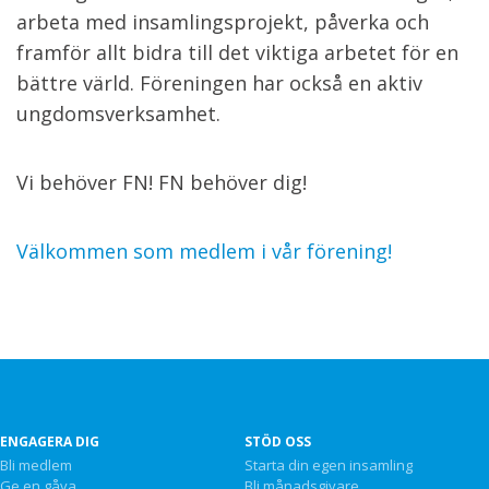
arbeta med insamlingsprojekt, påverka och
framför allt bidra till det viktiga arbetet för en
bättre värld. Föreningen har också en aktiv
ungdomsverksamhet.
Vi behöver FN! FN behöver dig!
Välkommen som medlem i vår förening!
ENGAGERA DIG
STÖD OSS
Bli medlem
Starta din egen insamling
Ge en gåva
Bli månadsgivare