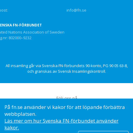
post:
info@fn.se
VENSKA FN-FÖRBUNDET
ited Nations Association of Sweden
g.nr: 802000–9232
All insamling går via Svenska FN-förbundets 90-konto, PG 90 05 63-8,
och granskas av Svensk Insamlingskontroll.
Följ oss på
På fn.se använder vi kakor för att löpande förbättra
webbplatsen.
Läs mer om hur Svenska FN-förbundet använder
kakor.
© Svenska FN-förbundet, 2023