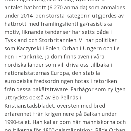
antalet hatbrott (6 270 anmälda) som anmäldes
under 2014, den största kategorin utgjordes av
hatbrott med främlingsfientliga/rasistiska
motiv, liknande tendenser har setts både i
Tyskland och Storbritannien. Vi har politiker
som Kaczynski i Polen, Orban i Ungern och Le
Pen i Frankrike, ja dom finns även i våra
nordiska länder som vill driva oss tillbaka i
nationalstaternas Europa, den stabila
europeiska fredsordningen hotas i retoriken
från dessa bakåtsträvare. Farhågor som nyligen
uttryckts också av Bo Pellnäs i
Kristianstadsbladet, översten med bred
erfarenhet frän krigen nere på Balkan under
1990-talet. Han kallar dom här människorna och
politikerna för 1800-talsmänniskor. Både Orban