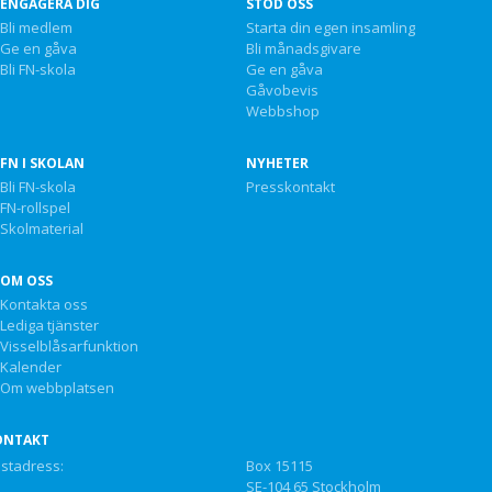
ENGAGERA DIG
STÖD OSS
Bli medlem
Starta din egen insamling
Ge en gåva
Bli månadsgivare
Bli FN-skola
Ge en gåva
Gåvobevis
Webbshop
FN I SKOLAN
NYHETER
Bli FN-skola
Presskontakt
FN-rollspel
Skolmaterial
OM OSS
Kontakta oss
Lediga tjänster
Visselblåsarfunktion
Kalender
Om webbplatsen
ONTAKT
stadress:
Box 15115
SE-104 65 Stockholm