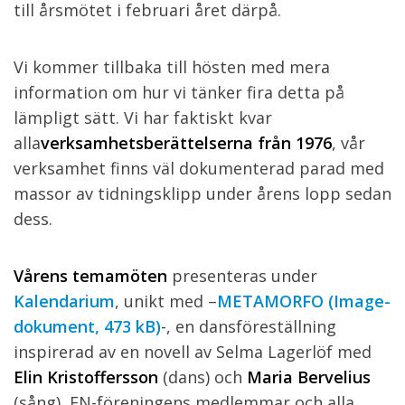
till årsmötet i februari året därpå.
Vi kommer tillbaka till hösten med mera
information om hur vi tänker fira detta på
lämpligt sätt. Vi har faktiskt kvar
alla
verksamhetsberättelserna från 1976
, vår
verksamhet finns väl dokumenterad parad med
massor av tidningsklipp under årens lopp sedan
dess.
Vårens temamöten
presenteras under
Kalendarium
, unikt med –
METAMORFO (Image-
dokument, 473 kB)
-, en dansföreställning
inspirerad av en novell av Selma Lagerlöf med
Elin Kristoffersson
(dans) och
Maria
Bervelius
(sång), FN-föreningens medlemmar och alla