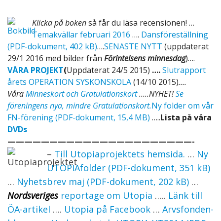
Klicka på boken
så får du läsa recensionen! …
Temakvällar februari 2016
….
Dansföreställning
(PDF-dokument, 402 kB)
….
SENASTE NYTT
(uppdaterat
29/1 2016 med bilder från
Förintelsens minnesdag
)….
VÅ
R
A PROJEKT
(
Uppdaterat 24/5 2015)
….
Slutrapport
årets OPERATION SYSKONSKOL
A
(14/10 2015)
….
Våra
Minneskort och Gratulationskort
…..NYHET!
Se
föreningens nya, mindre Gratulationskort.
Ny folder om vår
FN-förening (PDF-dokument, 15,4 MB)
…..
Lista på våra
DVDs
——————————————————————-
–
Till Utopiaprojektets hemsida.
…
Ny
UTOPIAfolder (PDF-dokument, 351 kB)
…
Nyhetsbrev maj (PDF-dokument, 202 kB)
…
Nordsveriges
reportage om Utopia
…..
Länk till
ÖA-artikel
….
Utopia på Facebook
…
Arvsfonden-