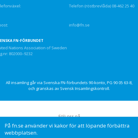
lefonväxel:
Telefon (röstbrevlåda) 08-462 25 40
post:
info@fn.se
VENSKA FN-FÖRBUNDET
ited Nations Association of Sweden
g.nr: 802000–9232
All insamling går via Svenska FN-förbundets 90-konto, PG 90 05 63-8,
och granskas av Svensk Insamlingskontroll.
Följ oss på
På fn.se använder vi kakor för att löpande förbättra
webbplatsen.