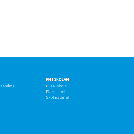
FN I SKOLAN
nsamling
Bli FN-skola
FN-rollspel
Skolmaterial