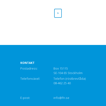
>
KONTAKT
Postadress:
Box 15115
SE-104 65 Stockholm
Telefonväxel:
Telefon (röstbrevlåda)
08-462 25 40
E-post:
info@fn.se