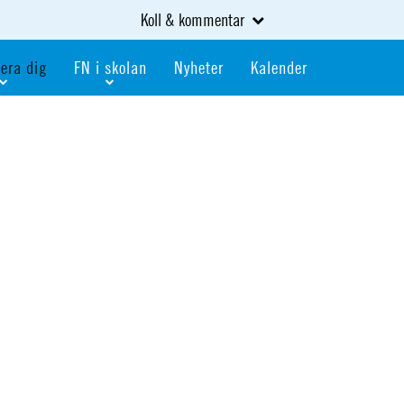
Koll & kommentar
era dig
FN i skolan
Nyheter
Kalender
dlem
Bli FN-skola
gåva
Bli skola med världskoll
heter
av kurser och event
Portalen för FN-skolor
iv i en FN-förening
Portalen för världskoll i skolan
skola
Öppet skolmaterial
 som är ung
Globalis
oll i skolan