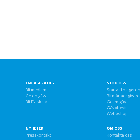
ENGAGERA DIG
STÖD OSS
Bli medlem
Starta din egen i
Ge en gåva
Bli månadsgivare
Bli FN-skola
Ge en gåva
Gåvobevis
Webbshop
NYHETER
OM OSS
Presskontakt
Kontakta oss