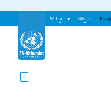
Vårt arbete
Stöd oss
Engag
Våra fokusfrågor
Bli månadsgivare
Bli me
Vi utbildar och informerar
Ge en gåva
Ge en 
Vi stödjer FN:s arbete för flickors rättig
För företag
Ta del 
Vi samarbetar internationellt
Gåvobevis
Bli akt
Agenda 2030
Minnesgåva
Bli FN-
Testamentera
För dig
>
Webbshop
Världsk