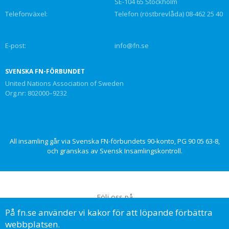
SE-104 65 Stockholm
Telefonväxel:
Telefon (röstbrevlåda) 08-462 25 40
E-post:
info@fn.se
SVENSKA FN-FÖRBUNDET
United Nations Association of Sweden
Org.nr: 802000–9232
All insamling går via Svenska FN-förbundets 90-konto, PG 90 05 63-8,
och granskas av Svensk Insamlingskontroll.
Följ oss på
På fn.se använder vi kakor för att löpande förbättra
webbplatsen.