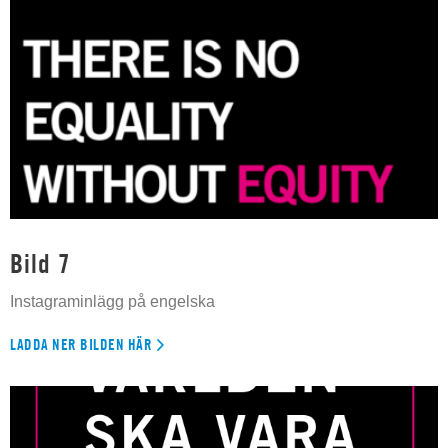
Bild 7
Instagraminlägg på engelska
LADDA NER BILDEN HÄR