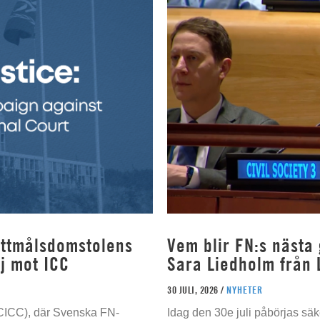
rottmålsdomstolens
Vem blir FN:s nästa
j mot ICC
Sara Liedholm från 
30 JULI, 2026 /
NYHETER
 (CICC), där Svenska FN-
Idag den 30e juli påbörjas sä