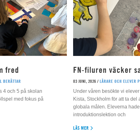
m fred
FN-filuren väcker s
L BERÄTTAR
03 JUNI, 2026 /
LÄRARE OCH ELEVER 
s 4 och 5 på skolan
Under våren besökte vi elever 
ollspel med fokus på
Kista, Stockholm för att ta del
globala målen. Eleverna hade t
introduktionslektion och
LÄS MER