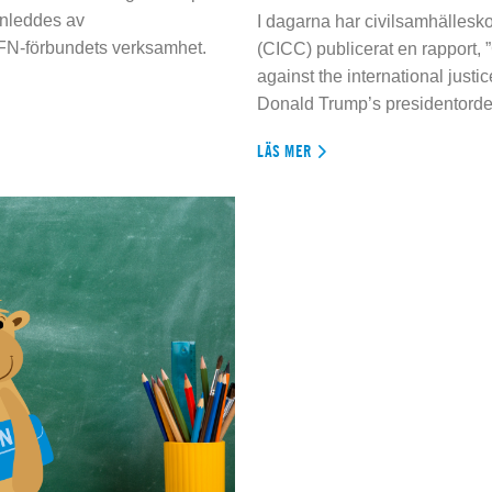
inleddes av
I dagarna har civilsamhällesko
 FN-förbundets verksamhet.
(CICC) publicerat en rapport, 
against the international justi
Donald Trump’s presidentorde
LÄS MER