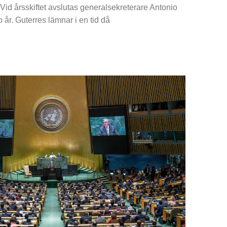
Vid årsskiftet avslutas generalsekreterare Antonio
 år. Guterres lämnar i en tid då