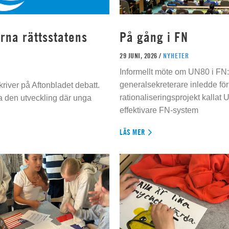
rna rättsstatens
På gång i FN
29 JUNI, 2026 /
NYHETER
Informellt möte om UN80 i FN
generalsekreterare inledde för
river på Aftonbladet debatt.
rationaliseringsprojekt kallat U
da den utveckling där unga
effektivare FN-system
LÄS MER