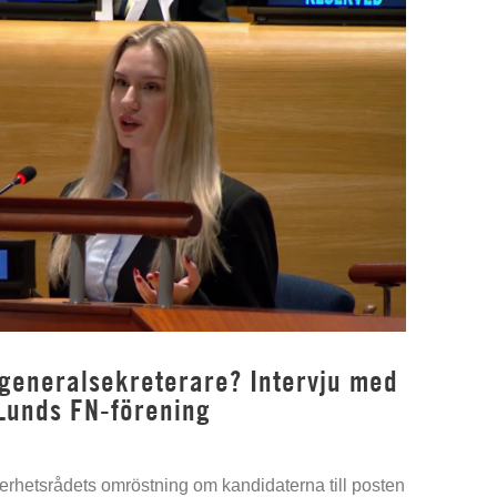
 generalsekreterare? Intervju med
Lunds FN-förening
kerhetsrådets omröstning om kandidaterna till posten