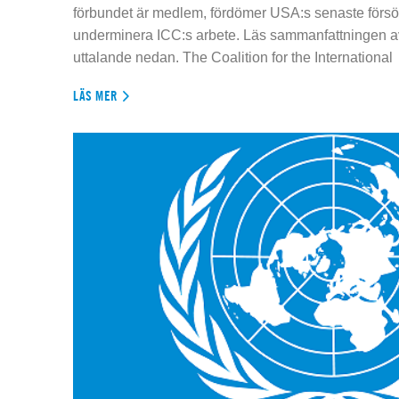
förbundet är medlem, fördömer USA:s senaste försök
underminera ICC:s arbete. Läs sammanfattningen av
uttalande nedan. The Coalition for the International
LÄS MER