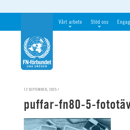
Vårt arbete
Stöd oss
Engag
Våra fokusfrågor
Bli månadsgivare
Bli me
Vi utbildar och informerar
Ge en gåva
Ge en 
Vi stödjer FN:s arbete för flickors rättig
För företag
Ta del 
Vi samarbetar internationellt
Gåvobevis
Bli akt
Agenda 2030
Minnesgåva
Bli FN-
Testamentera
För dig
12 SEPTEMBER, 2025 /
Webbshop
Världsk
puffar-fn80-5-fototäv