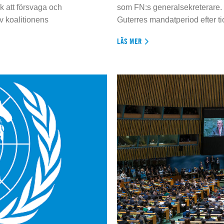
 att försvaga och
som FN:s generalsekreterare. 
 koalitionens
Guterres mandatperiod efter tio
LÄS MER