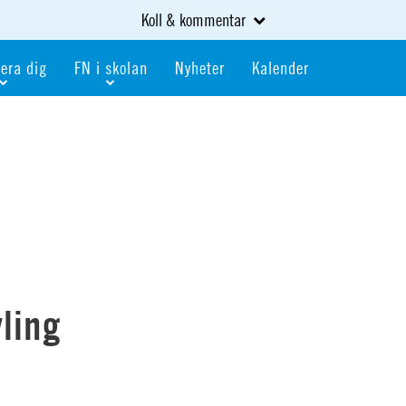
Koll & kommentar
era dig
FN i skolan
Nyheter
Kalender
dlem
Bli FN-skola
gåva
Bli skola med världskoll
heter
av kurser och event
Portalen för FN-skolor
iv i en FN-förening
Portalen för världskoll i skolan
skola
Öppet skolmaterial
 som är ung
Globalis
oll i skolan
ling