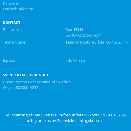
Kalender
Om webbplatsen
KONTAKT
Postadress:
Box 15115
SE-104 65 Stockholm
Telefonväxel:
Telefon (röstbrevlåda) 08-462 25 40
E-post:
info@fn.se
SVENSKA FN-FÖRBUNDET
United Nations Association of Sweden
Org.nr: 802000–9232
All insamling går via Svenska FN-förbundets 90-konto, PG 90 05 63-8,
och granskas av Svensk Insamlingskontroll.