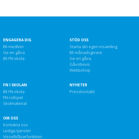
ENGAGERA DIG
STÖD OSS
Bli medlem
Starta din egen insamling
Ge en gåva
Bli månadsgivare
Bli FN-skola
Ge en gåva
Gåvobevis
Webbshop
FN I SKOLAN
NYHETER
Bli FN-skola
Presskontakt
FN-rollspel
Skolmaterial
OM OSS
Kontakta oss
Lediga tjänster
Visselblåsarfunktion