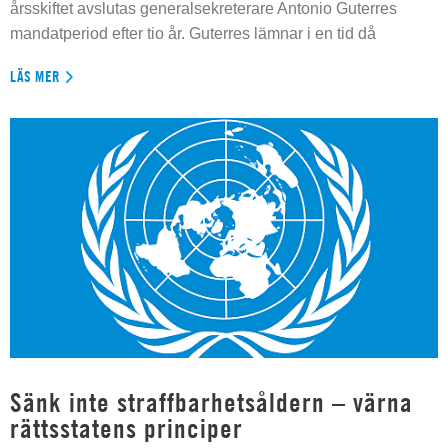
årsskiftet avslutas generalsekreterare Antonio Guterres
mandatperiod efter tio år. Guterres lämnar i en tid då
LÄS MER
Sänk inte straffbarhetsåldern – värna
rättsstatens principer