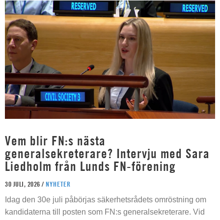
Vem blir FN:s nästa
generalsekreterare? Intervju med Sara
Liedholm från Lunds FN-förening
30 JULI, 2026 /
NYHETER
Idag den 30e juli påbörjas säkerhetsrådets omröstning om
kandidaterna till posten som FN:s generalsekreterare. Vid