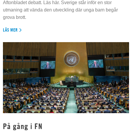
Aftonbladet debatt. Läs här. Sverige står inför en stor
utmaning att vända den utveckling där unga barn begår
grova brott.
LÄS MER
På gång i FN