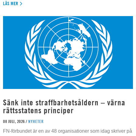
LÄS MER
Sänk inte straffbarhetsåldern – värna
rättsstatens principer
08 JULI, 2026 /
NYHETER
FN-förbundet är en av 48 organisationer som idag skriver på