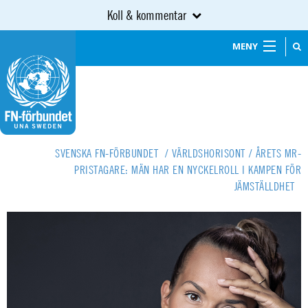
Koll & kommentar
MENY
SVENSKA FN-FÖRBUNDET
/
VÄRLDSHORISONT
/
ÅRETS MR-
PRISTAGARE: MÄN HAR EN NYCKELROLL I KAMPEN FÖR
JÄMSTÄLLDHET