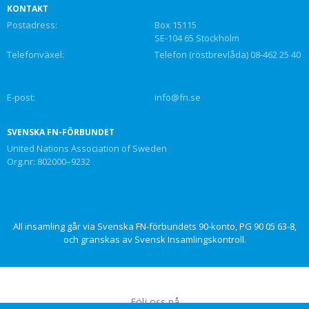
KONTAKT
Postadress:
Box 15115
SE-104 65 Stockholm
Telefonväxel:
Telefon (röstbrevlåda) 08-462 25 40
E-post:
info@fn.se
SVENSKA FN-FÖRBUNDET
United Nations Association of Sweden
Org.nr: 802000–9232
All insamling går via Svenska FN-förbundets 90-konto, PG 90 05 63-8,
och granskas av Svensk Insamlingskontroll.
Följ oss på