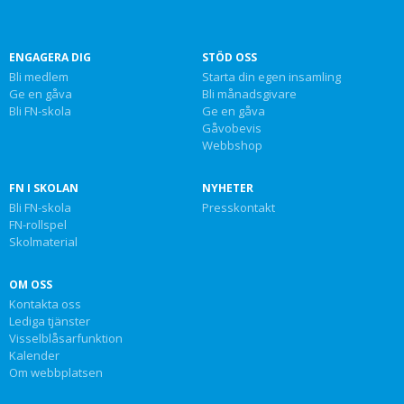
ENGAGERA DIG
STÖD OSS
Bli medlem
Starta din egen insamling
Ge en gåva
Bli månadsgivare
Bli FN-skola
Ge en gåva
Gåvobevis
Webbshop
FN I SKOLAN
NYHETER
Bli FN-skola
Presskontakt
FN-rollspel
Skolmaterial
OM OSS
Kontakta oss
Lediga tjänster
Visselblåsarfunktion
Kalender
Om webbplatsen