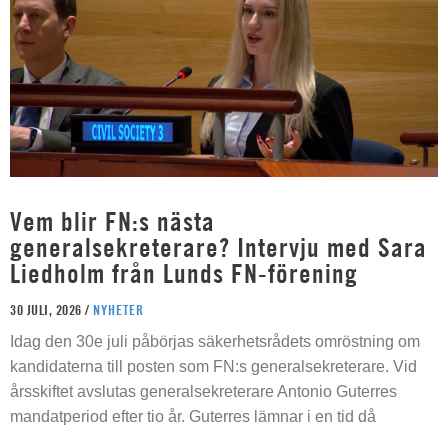
Vem blir FN:s nästa
generalsekreterare? Intervju med Sara
Liedholm från Lunds FN-förening
30 JULI, 2026 /
NYHETER
Idag den 30e juli påbörjas säkerhetsrådets omröstning om
kandidaterna till posten som FN:s generalsekreterare. Vid
årsskiftet avslutas generalsekreterare Antonio Guterres
mandatperiod efter tio år. Guterres lämnar i en tid då