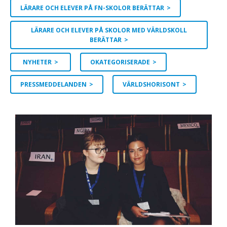
LÄRARE OCH ELEVER PÅ FN-SKOLOR BERÄTTAR
LÄRARE OCH ELEVER PÅ SKOLOR MED VÄRLDSKOLL
BERÄTTAR
NYHETER
OKATEGORISERADE
PRESSMEDDELANDEN
VÄRLDSHORISONT