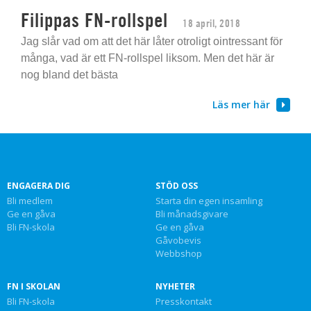
Filippas FN-rollspel
18 april, 2018
Jag slår vad om att det här låter otroligt ointressant för
många, vad är ett FN-rollspel liksom. Men det här är
nog bland det bästa
Läs mer här
ENGAGERA DIG
STÖD OSS
Bli medlem
Starta din egen insamling
Ge en gåva
Bli månadsgivare
Bli FN-skola
Ge en gåva
Gåvobevis
Webbshop
FN I SKOLAN
NYHETER
Bli FN-skola
Presskontakt