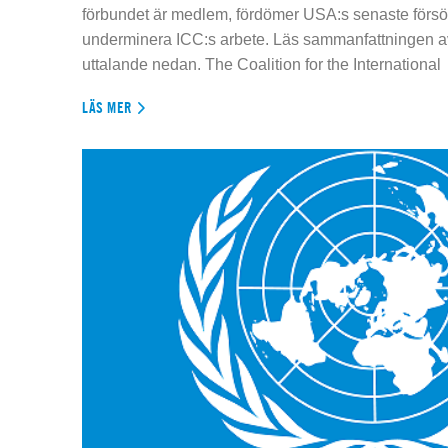
förbundet är medlem, fördömer USA:s senaste försök
underminera ICC:s arbete. Läs sammanfattningen av
uttalande nedan. The Coalition for the International
LÄS MER