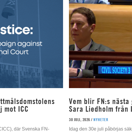
rottmålsdomstolens
Vem blir FN:s nästa
j mot ICC
Sara Liedholm från 
30 JULI, 2026 /
NYHETER
 (CICC), där Svenska FN-
Idag den 30e juli påbörjas sä