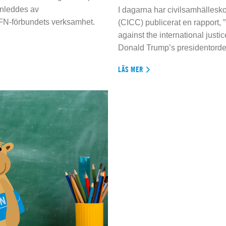
inleddes av
I dagarna har civilsamhällesko
 FN-förbundets verksamhet.
(CICC) publicerat en rapport, 
against the international justi
Donald Trump’s presidentorde
LÄS MER