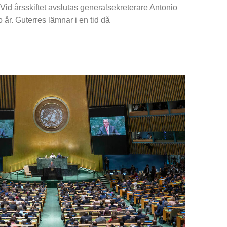
Vid årsskiftet avslutas generalsekreterare Antonio
 år. Guterres lämnar i en tid då