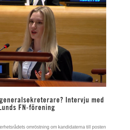
 generalsekreterare? Intervju med
Lunds FN-förening
kerhetsrådets omröstning om kandidaterna till posten