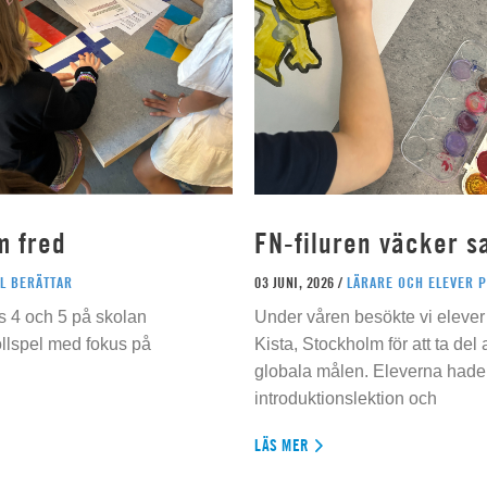
m fred
FN-filuren väcker s
L BERÄTTAR
03 JUNI, 2026 /
LÄRARE OCH ELEVER 
s 4 och 5 på skolan
Under våren besökte vi elever 
ollspel med fokus på
Kista, Stockholm för att ta del
globala målen. Eleverna hade t
introduktionslektion och
LÄS MER