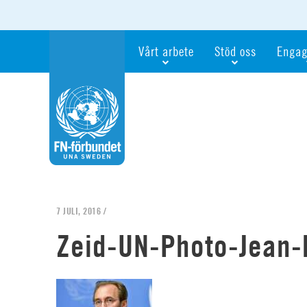
Vårt arbete
Stöd oss
Engag
Våra fokusfrågor
Bli månadsgivare
Bli me
Vi utbildar och informerar
Ge en gåva
Ge en 
Vi stödjer FN:s arbete för flickors rättig
För företag
Ta del 
Vi samarbetar internationellt
Gåvobevis
Bli akt
Agenda 2030
Minnesgåva
Bli FN-
Testamentera
För dig
7 JULI, 2016 /
Webbshop
Världsk
Zeid-UN-Photo-Jean-