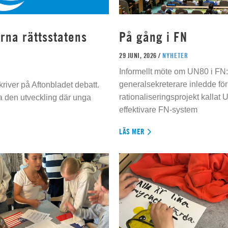
rna rättsstatens
På gång i FN
29 JUNI, 2026 /
NYHETER
Informellt möte om UN80 i FN
generalsekreterare inledde för
river på Aftonbladet debatt.
rationaliseringsprojekt kallat U
da den utveckling där unga
effektivare FN-system
LÄS MER