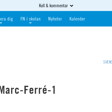
Koll & kommentar
era dig
FN i skolan
Nyheter
Kalender
dlem
Bli FN-skola
gåva
Bli skola med världskoll
heter
av kurser och event
Portalen för FN-skolor
iv i en FN-förening
Portalen för världskoll i skolan
SVEN
skola
Öppet skolmaterial
 som är ung
Globalis
oll i skolan
Marc-Ferré-1