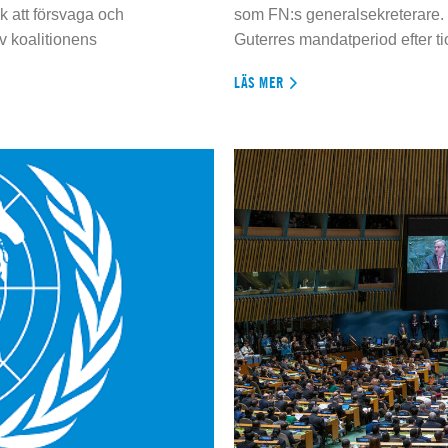
 att försvaga och
som FN:s generalsekreterare. 
 koalitionens
Guterres mandatperiod efter tio
LÄS MER