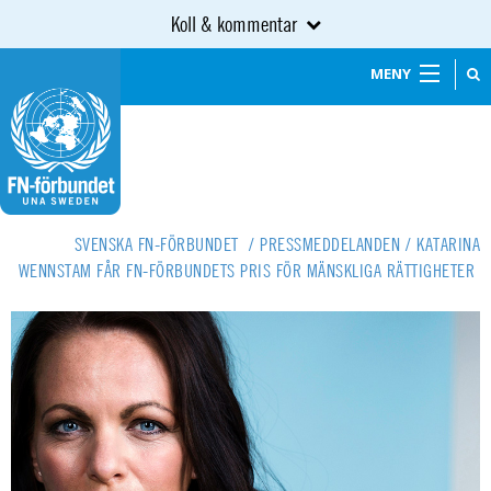
Koll & kommentar
MENY
SVENSKA FN-FÖRBUNDET
/
PRESSMEDDELANDEN
/
KATARINA
WENNSTAM FÅR FN-FÖRBUNDETS PRIS FÖR MÄNSKLIGA RÄTTIGHETER