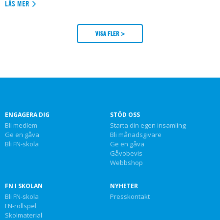
LÄS MER
VISA FLER >
ENGAGERA DIG
STÖD OSS
Bli medlem
Starta din egen insamling
Ge en gåva
Bli månadsgivare
Bli FN-skola
Ge en gåva
Gåvobevis
Webbshop
FN I SKOLAN
NYHETER
Bli FN-skola
Presskontakt
FN-rollspel
Skolmaterial