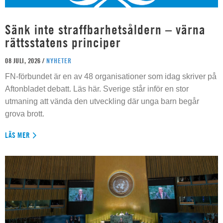
Sänk inte straffbarhetsåldern – värna
rättsstatens principer
08 JULI, 2026 /
NYHETER
FN-förbundet är en av 48 organisationer som idag skriver på
Aftonbladet debatt. Läs här. Sverige står inför en stor
utmaning att vända den utveckling där unga barn begår
grova brott.
LÄS MER