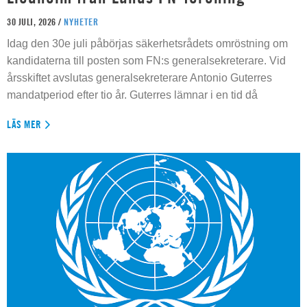
30 JULI, 2026 /
NYHETER
Idag den 30e juli påbörjas säkerhetsrådets omröstning om
kandidaterna till posten som FN:s generalsekreterare. Vid
årsskiftet avslutas generalsekreterare Antonio Guterres
mandatperiod efter tio år. Guterres lämnar i en tid då
LÄS MER