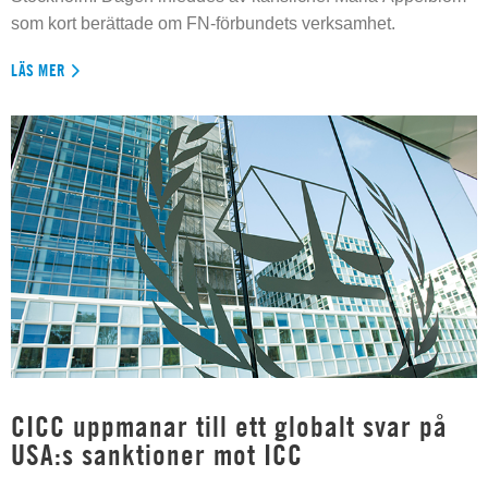
som kort berättade om FN-förbundets verksamhet.
LÄS MER
CICC uppmanar till ett globalt svar på
USA:s sanktioner mot ICC