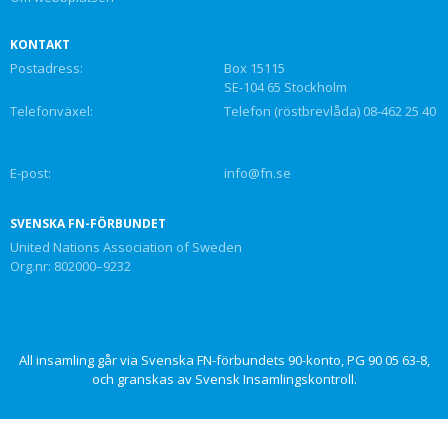
KONTAKT
Postadress:
Box 15115
SE-104 65 Stockholm
Telefonväxel:
Telefon (röstbrevlåda) 08-462 25 40
E-post:
info@fn.se
SVENSKA FN-FÖRBUNDET
United Nations Association of Sweden
Org.nr: 802000–9232
All insamling går via Svenska FN-förbundets 90-konto, PG 90 05 63-8,
och granskas av Svensk Insamlingskontroll.