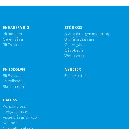
ENGAGERA DIG
STÖD OSS
Bli medlem
Starta din egen insamling
Ge en gåva
Bli månadsgivare
Bli FN-skola
Ge en gåva
Gåvobevis
Webbshop
FN I SKOLAN
NYHETER
Bli FN-skola
Presskontakt
FN-rollspel
Skolmaterial
OM OSS
Kontakta oss
Lediga tjänster
Visselblåsarfunktion
Kalender
Om webbplatsen