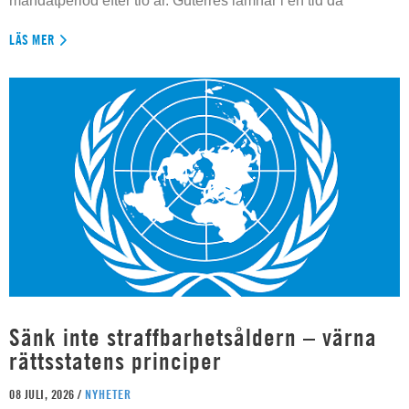
mandatperiod efter tio år. Guterres lämnar i en tid då
LÄS MER
Sänk inte straffbarhetsåldern – värna
rättsstatens principer
08 JULI, 2026 /
NYHETER