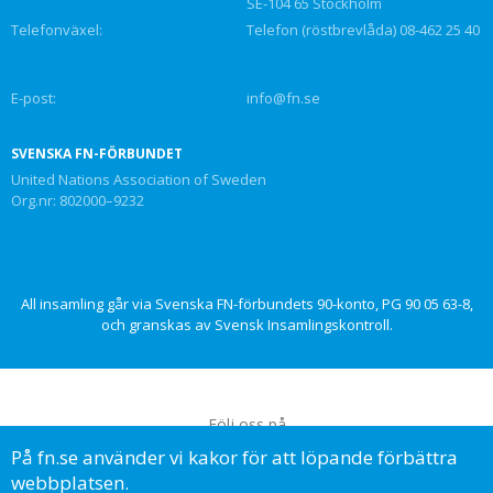
SE-104 65 Stockholm
Telefonväxel:
Telefon (röstbrevlåda) 08-462 25 40
E-post:
info@fn.se
SVENSKA FN-FÖRBUNDET
United Nations Association of Sweden
Org.nr: 802000–9232
All insamling går via Svenska FN-förbundets 90-konto, PG 90 05 63-8,
och granskas av Svensk Insamlingskontroll.
Följ oss på
På fn.se använder vi kakor för att löpande förbättra
webbplatsen.