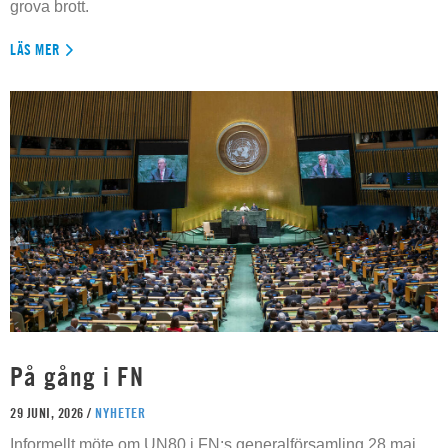
grova brott.
LÄS MER
På gång i FN
29 JUNI, 2026 /
NYHETER
Informellt möte om UN80 i FN:s generalförsamling 28 maj