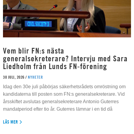
Vem blir FN:s nästa
generalsekreterare? Intervju med Sara
Liedholm från Lunds FN-förening
30 JULI, 2026 /
NYHETER
Idag den 30e juli påbörjas säkerhetsrådets omröstning om
kandidaterna till posten som FN:s generalsekreterare. Vid
årsskiftet avslutas generalsekreterare Antonio Guterres
mandatperiod efter tio år. Guterres lämnar i en tid då
LÄS MER