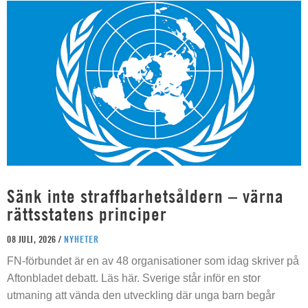
Sänk inte straffbarhetsåldern – värna
rättsstatens principer
08 JULI, 2026 /
NYHETER
FN-förbundet är en av 48 organisationer som idag skriver på
Aftonbladet debatt. Läs här. Sverige står inför en stor
utmaning att vända den utveckling där unga barn begår