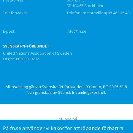
SE-104 65 Stockholm
Telefonväxel:
Telefon (röstbrevlåda) 08-462 25 40
E-post:
info@fn.se
SVENSKA FN-FÖRBUNDET
United Nations Association of Sweden
Org.nr: 802000–9232
All insamling går via Svenska FN-förbundets 90-konto, PG 90 05 63-8,
och granskas av Svensk Insamlingskontroll.
Följ oss på
På fn.se använder vi kakor för att löpande förbättra