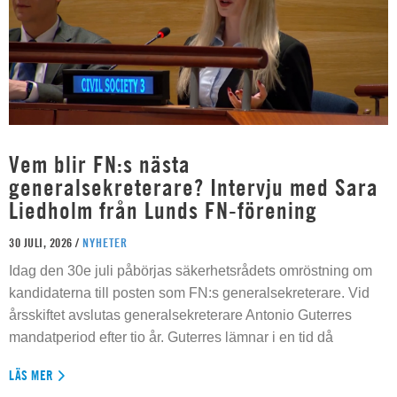
Vem blir FN:s nästa
generalsekreterare? Intervju med Sara
Liedholm från Lunds FN-förening
30 JULI, 2026 /
NYHETER
Idag den 30e juli påbörjas säkerhetsrådets omröstning om
kandidaterna till posten som FN:s generalsekreterare. Vid
årsskiftet avslutas generalsekreterare Antonio Guterres
mandatperiod efter tio år. Guterres lämnar i en tid då
LÄS MER