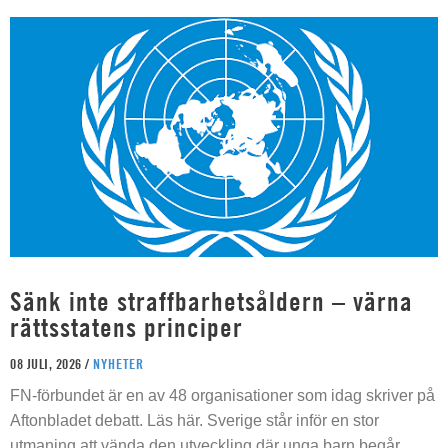
Sänk inte straffbarhetsåldern – värna
rättsstatens principer
08 JULI, 2026 /
NYHETER
FN-förbundet är en av 48 organisationer som idag skriver på
Aftonbladet debatt. Läs här. Sverige står inför en stor
utmaning att vända den utveckling där unga barn begår