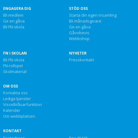
ENGAGERA DIG
STÖD OSS
Bli medlem
Starta din egen insamling
Ge en gåva
Bli månadsgivare
Bli FN-skola
Ge en gåva
Gåvobevis
Webbshop
FN I SKOLAN
NYHETER
Bli FN-skola
Presskontakt
FN-rollspel
Skolmaterial
OM OSS
Kontakta oss
Lediga tjänster
Visselblåsarfunktion
Kalender
Om webbplatsen
KONTAKT
Postadress:
Box 15115