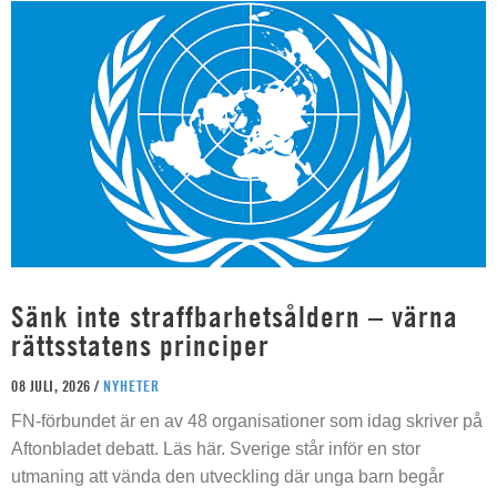
Sänk inte straffbarhetsåldern – värna
rättsstatens principer
08 JULI, 2026 /
NYHETER
FN-förbundet är en av 48 organisationer som idag skriver på
Aftonbladet debatt. Läs här. Sverige står inför en stor
utmaning att vända den utveckling där unga barn begår