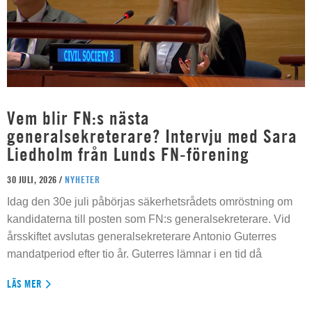
Vem blir FN:s nästa
generalsekreterare? Intervju med Sara
Liedholm från Lunds FN-förening
30 JULI, 2026 /
NYHETER
Idag den 30e juli påbörjas säkerhetsrådets omröstning om
kandidaterna till posten som FN:s generalsekreterare. Vid
årsskiftet avslutas generalsekreterare Antonio Guterres
mandatperiod efter tio år. Guterres lämnar i en tid då
LÄS MER