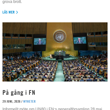
grova brott.
LÄS MER
På gång i FN
29 JUNI, 2026 /
NYHETER
Informellt möte om UN80 i FN:s generalförsamling 28 maj