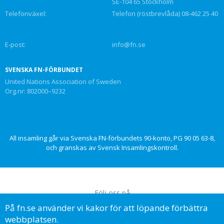
SE-104 65 Stockholm
Telefonväxel:
Telefon (röstbrevlåda) 08-462 25 40
E-post:
info@fn.se
SVENSKA FN-FÖRBUNDET
United Nations Association of Sweden
Org.nr: 802000–9232
All insamling går via Svenska FN-förbundets 90-konto, PG 90 05 63-8,
och granskas av Svensk Insamlingskontroll.
Följ oss på
På fn.se använder vi kakor för att löpande förbättra
webbplatsen.