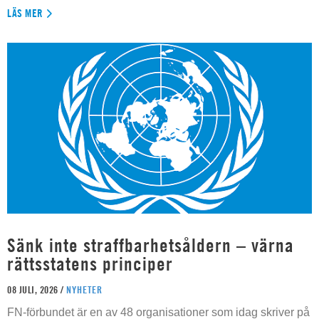
LÄS MER
Sänk inte straffbarhetsåldern – värna
rättsstatens principer
08 JULI, 2026 /
NYHETER
FN-förbundet är en av 48 organisationer som idag skriver på