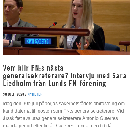
Vem blir FN:s nästa
generalsekreterare? Intervju med Sara
Liedholm från Lunds FN-förening
30 JULI, 2026 /
NYHETER
Idag den 30e juli påbörjas säkerhetsrådets omröstning om
kandidaterna till posten som FN:s generalsekreterare. Vid
årsskiftet avslutas generalsekreterare Antonio Guterres
mandatperiod efter tio år. Guterres lämnar i en tid då