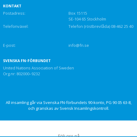
KONTAKT
Postadress:
Box 15115
SE-104 65 Stockholm
Telefonväxel:
Telefon (röstbrevlåda) 08-462 25 40
E-post:
info@fn.se
SVENSKA FN-FÖRBUNDET
United Nations Association of Sweden
Org.nr: 802000–9232
All insamling går via Svenska FN-förbundets 90-konto, PG 90 05 63-8,
och granskas av Svensk Insamlingskontroll.
Följ oss på