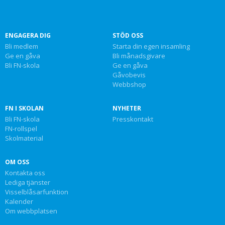
ENGAGERA DIG
STÖD OSS
Bli medlem
Starta din egen insamling
Ge en gåva
Bli månadsgivare
Bli FN-skola
Ge en gåva
Gåvobevis
Webbshop
FN I SKOLAN
NYHETER
Bli FN-skola
Presskontakt
FN-rollspel
Skolmaterial
OM OSS
Kontakta oss
Lediga tjänster
Visselblåsarfunktion
Kalender
Om webbplatsen