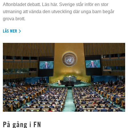
Aftonbladet debatt. Läs här. Sverige står inför en stor
utmaning att vända den utveckling där unga barn begår
grova brott.
LÄS MER
På gång i FN