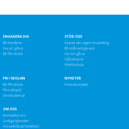
ENGAGERA DIG
STÖD OSS
Bli medlem
Starta din egen insamling
Ge en gåva
Bli månadsgivare
Bli FN-skola
Ge en gåva
Gåvobevis
Webbshop
FN I SKOLAN
NYHETER
Bli FN-skola
Presskontakt
FN-rollspel
Skolmaterial
OM OSS
Kontakta oss
Lediga tjänster
Visselblåsarfunktion