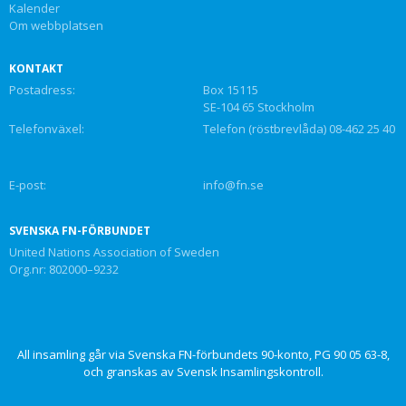
Kalender
Om webbplatsen
KONTAKT
Postadress:
Box 15115
SE-104 65 Stockholm
Telefonväxel:
Telefon (röstbrevlåda) 08-462 25 40
E-post:
info@fn.se
SVENSKA FN-FÖRBUNDET
United Nations Association of Sweden
Org.nr: 802000–9232
All insamling går via Svenska FN-förbundets 90-konto, PG 90 05 63-8,
och granskas av Svensk Insamlingskontroll.