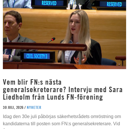
Vem blir FN:s nästa
generalsekreterare? Intervju med Sara
Liedholm från Lunds FN-förening
30 JULI, 2026 /
NYHETER
Idag den 30e juli påbörjas säkerhetsrådets omröstning om
kandidaterna till posten som FN:s generalsekreterare. Vid