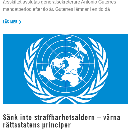
årsskiftet avslutas generalsekreterare Antonio Guterres
mandatperiod efter tio år. Guterres lämnar i en tid då
LÄS MER
Sänk inte straffbarhetsåldern – värna
rättsstatens principer