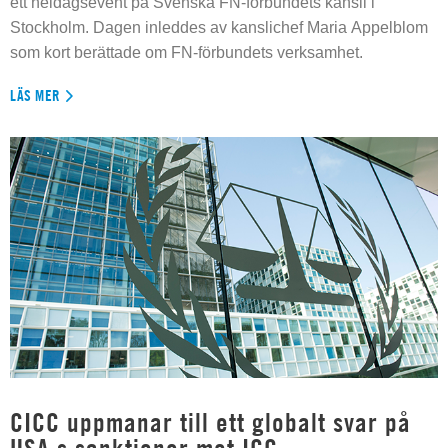
ett heldagsevent på Svenska FN-förbundets kansli i
Stockholm. Dagen inleddes av kanslichef Maria Appelblom
som kort berättade om FN-förbundets verksamhet.
LÄS MER
CICC uppmanar till ett globalt svar på