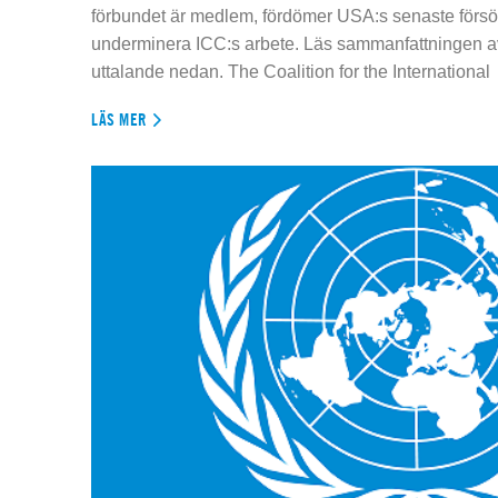
förbundet är medlem, fördömer USA:s senaste försök
underminera ICC:s arbete. Läs sammanfattningen av
uttalande nedan. The Coalition for the International
LÄS MER