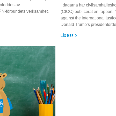
inleddes av
I dagarna har civilsamhällesko
 FN-förbundets verksamhet.
(CICC) publicerat en rapport, 
against the international justi
Donald Trump’s presidentorde
LÄS MER