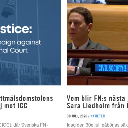
rottmålsdomstolens
Vem blir FN:s nästa
j mot ICC
Sara Liedholm från 
30 JULI, 2026 /
NYHETER
 (CICC), där Svenska FN-
Idag den 30e juli påbörjas sä