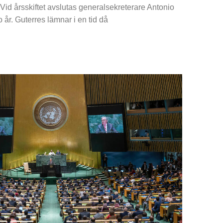
Vid årsskiftet avslutas generalsekreterare Antonio
 år. Guterres lämnar i en tid då