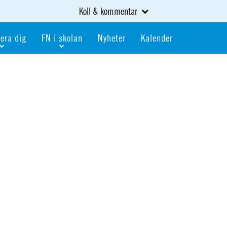
Koll & kommentar
era dig
FN i skolan
Nyheter
Kalender
dlem
Bli FN-skola
gåva
Bli skola med världskoll
heter
av kurser och event
Portalen för FN-skolor
iv i en FN-förening
Portalen för världskoll i skolan
skola
Öppet skolmaterial
 som är ung
Globalis
oll i skolan