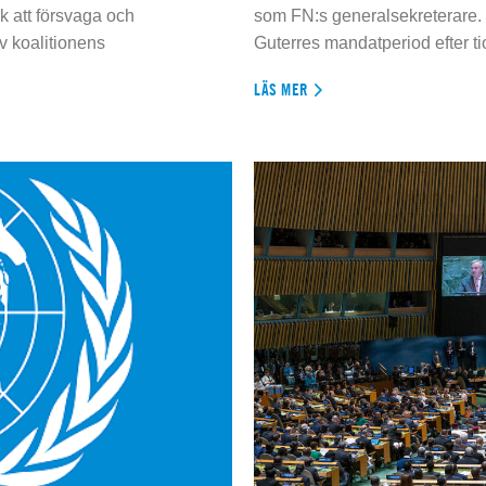
 att försvaga och
som FN:s generalsekreterare. 
 koalitionens
Guterres mandatperiod efter tio
LÄS MER