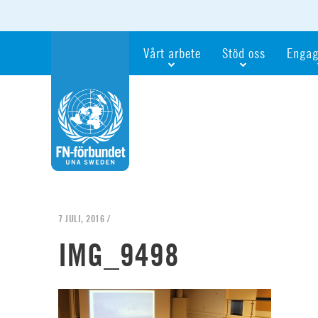
Vårt arbete
Stöd oss
Engag
Våra fokusfrågor
Bli månadsgivare
Bli me
Vi utbildar och informerar
Ge en gåva
Ge en 
Vi stödjer FN:s arbete för flickors rättig
För företag
Ta del 
Vi samarbetar internationellt
Gåvobevis
Bli akt
Agenda 2030
Minnesgåva
Bli FN-
Testamentera
För dig
7 JULI, 2016 /
Webbshop
Världsk
IMG_9498