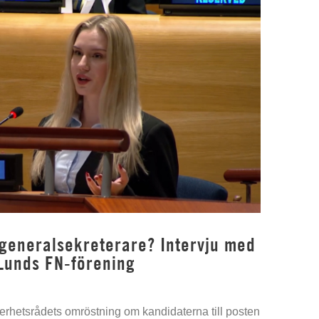
 generalsekreterare? Intervju med
Lunds FN-förening
kerhetsrådets omröstning om kandidaterna till posten