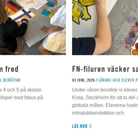
m fred
FN-filuren väcker s
L BERÄTTAR
03 JUNI, 2026 /
LÄRARE OCH ELEVER 
s 4 och 5 på skolan
Under våren besökte vi elever 
ollspel med fokus på
Kista, Stockholm för att ta del
globala målen. Eleverna hade t
introduktionslektion och
LÄS MER