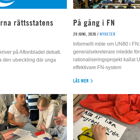
rna rättsstatens
På gång i FN
29 JUNI, 2026 /
NYHETER
Informellt möte om UN80 i FN
generalsekreterare inledde för
river på Aftonbladet debatt.
rationaliseringsprojekt kallat U
da den utveckling där unga
effektivare FN-system
LÄS MER