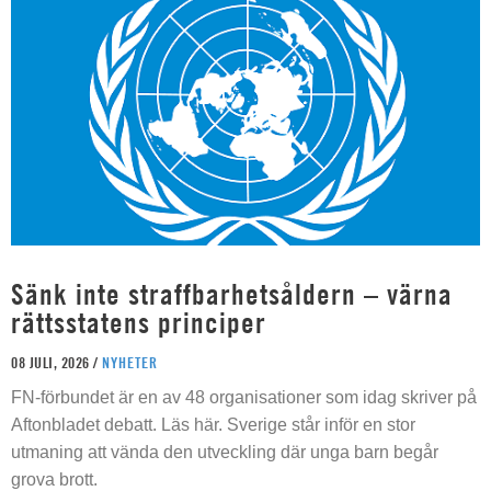
Sänk inte straffbarhetsåldern – värna
rättsstatens principer
08 JULI, 2026 /
NYHETER
FN-förbundet är en av 48 organisationer som idag skriver på
Aftonbladet debatt. Läs här. Sverige står inför en stor
utmaning att vända den utveckling där unga barn begår
grova brott.