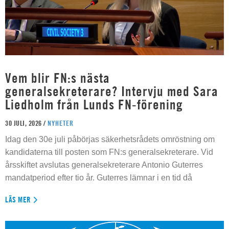
Vem blir FN:s nästa
generalsekreterare? Intervju med Sara
Liedholm från Lunds FN-förening
30 JULI, 2026 /
NYHETER
Idag den 30e juli påbörjas säkerhetsrådets omröstning om
kandidaterna till posten som FN:s generalsekreterare. Vid
årsskiftet avslutas generalsekreterare Antonio Guterres
mandatperiod efter tio år. Guterres lämnar i en tid då
LÄS MER