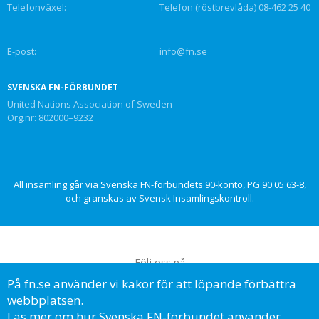
Telefonväxel:
Telefon (röstbrevlåda) 08-462 25 40
E-post:
info@fn.se
SVENSKA FN-FÖRBUNDET
United Nations Association of Sweden
Org.nr: 802000–9232
All insamling går via Svenska FN-förbundets 90-konto, PG 90 05 63-8,
och granskas av Svensk Insamlingskontroll.
Följ oss på
På fn.se använder vi kakor för att löpande förbättra
webbplatsen.
Läs mer om hur Svenska FN-förbundet använder