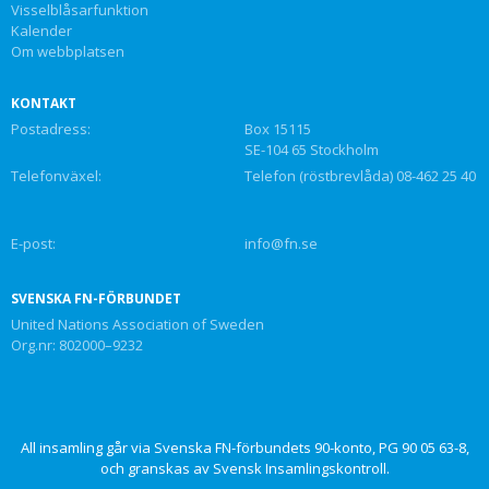
Visselblåsarfunktion
Kalender
Om webbplatsen
KONTAKT
Postadress:
Box 15115
SE-104 65 Stockholm
Telefonväxel:
Telefon (röstbrevlåda) 08-462 25 40
E-post:
info@fn.se
SVENSKA FN-FÖRBUNDET
United Nations Association of Sweden
Org.nr: 802000–9232
All insamling går via Svenska FN-förbundets 90-konto, PG 90 05 63-8,
och granskas av Svensk Insamlingskontroll.