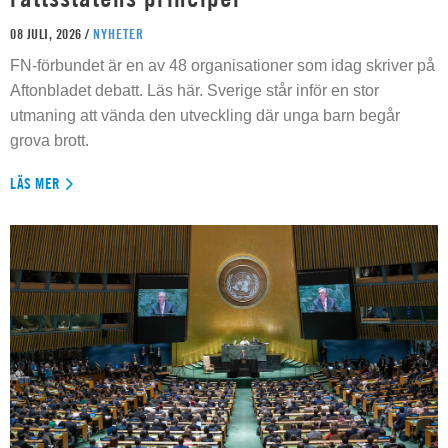
08 JULI, 2026 /
NYHETER
FN-förbundet är en av 48 organisationer som idag skriver på
Aftonbladet debatt. Läs här. Sverige står inför en stor
utmaning att vända den utveckling där unga barn begår
grova brott.
LÄS MER