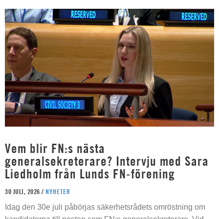
Vem blir FN:s nästa
generalsekreterare? Intervju med Sara
Liedholm från Lunds FN-förening
30 JULI, 2026 /
NYHETER
Idag den 30e juli påbörjas säkerhetsrådets omröstning om