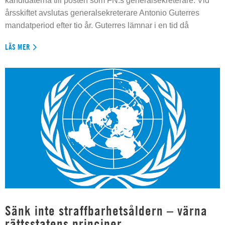
kandidaterna till posten som FN:s generalsekreterare. Vid
årsskiftet avslutas generalsekreterare Antonio Guterres
mandatperiod efter tio år. Guterres lämnar i en tid då
LÄS MER
Sänk inte straffbarhetsåldern – värna
rättsstatens principer