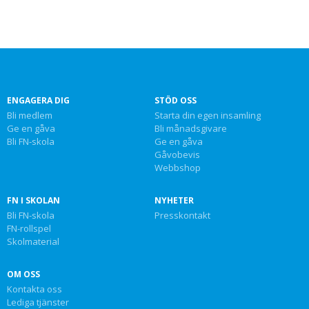
ENGAGERA DIG
STÖD OSS
Bli medlem
Starta din egen insamling
Ge en gåva
Bli månadsgivare
Bli FN-skola
Ge en gåva
Gåvobevis
Webbshop
FN I SKOLAN
NYHETER
Bli FN-skola
Presskontakt
FN-rollspel
Skolmaterial
OM OSS
Kontakta oss
Lediga tjänster