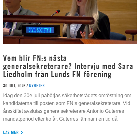
Vem blir FN:s nästa
generalsekreterare? Intervju med Sara
Liedholm från Lunds FN-förening
30 JULI, 2026 /
NYHETER
Idag den 30e juli påbörjas säkerhetsrådets omröstning om
kandidaterna till posten som FN:s generalsekreterare. Vid
årsskiftet avslutas generalsekreterare Antonio Guterres
mandatperiod efter tio år. Guterres lämnar i en tid då
LÄS MER