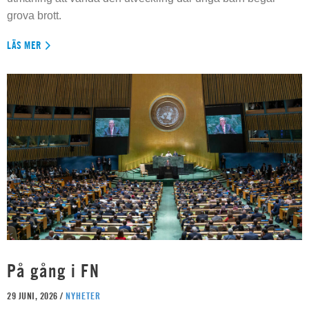
grova brott.
LÄS MER
På gång i FN
29 JUNI, 2026 /
NYHETER