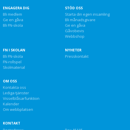
ENGAGERA DIG
STÖD OSS
Bli medlem
Starta din egen insamling
Ge en gåva
Bli månadsgivare
Bli FN-skola
Ge en gåva
Gåvobevis
Webbshop
FN I SKOLAN
NYHETER
Bli FN-skola
Presskontakt
FN-rollspel
Skolmaterial
OM OSS
Kontakta oss
Lediga tjänster
Visselblåsarfunktion
Kalender
Om webbplatsen
KONTAKT
Postadress:
Box 15115