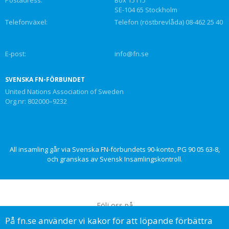
SE-104 65 Stockholm
Telefonväxel:
Telefon (röstbrevlåda) 08-462 25 40
E-post:
info@fn.se
SVENSKA FN-FÖRBUNDET
United Nations Association of Sweden
Org.nr: 802000–9232
All insamling går via Svenska FN-förbundets 90-konto, PG 90 05 63-8,
och granskas av Svensk Insamlingskontroll.
Följ oss på
På fn.se använder vi kakor för att löpande förbättra