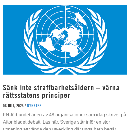
Sänk inte straffbarhetsåldern – värna
rättsstatens principer
08 JULI, 2026 /
NYHETER
FN-förbundet är en av 48 organisationer som idag skriver på
Aftonbladet debatt. Läs här. Sverige står inför en stor
utmaning att vända den utveckling där unga barn begår