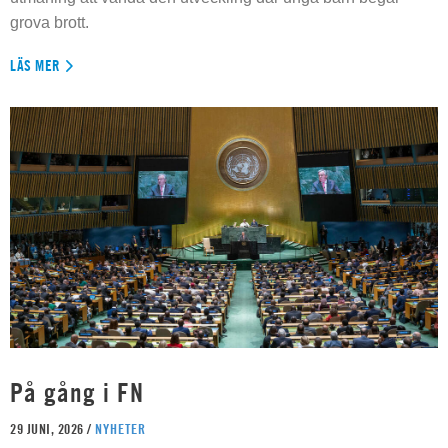
grova brott.
LÄS MER
På gång i FN
29 JUNI, 2026 /
NYHETER