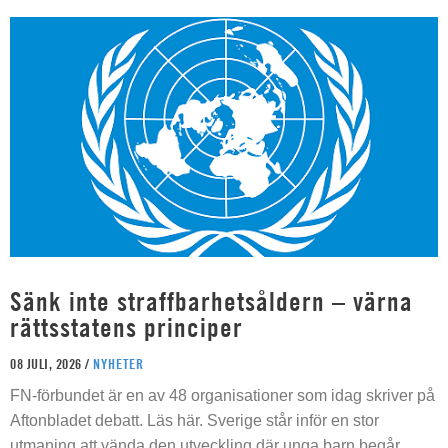
Sänk inte straffbarhetsåldern – värna
rättsstatens principer
08 JULI, 2026 /
NYHETER
FN-förbundet är en av 48 organisationer som idag skriver på
Aftonbladet debatt. Läs här. Sverige står inför en stor
utmaning att vända den utveckling där unga barn begår