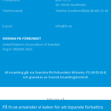
SE-104 65 Stockholm
Telefonväxel:
Telefon (röstbrevlåda) 08-462 25 40
E-post:
info@fn.se
SVENSKA FN-FÖRBUNDET
United Nations Association of Sweden
Org.nr: 802000–9232
All insamling går via Svenska FN-förbundets 90-konto, PG 90 05 63-8,
och granskas av Svensk Insamlingskontroll.
Följ oss på
På fn.se använder vi kakor för att löpande förbättra