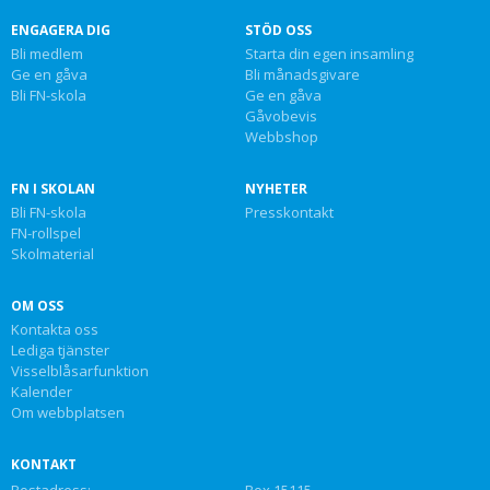
ENGAGERA DIG
STÖD OSS
Bli medlem
Starta din egen insamling
Ge en gåva
Bli månadsgivare
Bli FN-skola
Ge en gåva
Gåvobevis
Webbshop
FN I SKOLAN
NYHETER
Bli FN-skola
Presskontakt
FN-rollspel
Skolmaterial
OM OSS
Kontakta oss
Lediga tjänster
Visselblåsarfunktion
Kalender
Om webbplatsen
KONTAKT
Postadress:
Box 15115