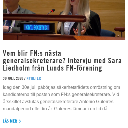
Vem blir FN:s nästa
generalsekreterare? Intervju med Sara
Liedholm från Lunds FN-förening
30 JULI, 2026 /
NYHETER
Idag den 30e juli påbörjas säkerhetsrådets omröstning om
kandidaterna till posten som FN:s generalsekreterare. Vid
årsskiftet avslutas generalsekreterare Antonio Guterres
mandatperiod efter tio år. Guterres lämnar i en tid då
LÄS MER