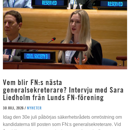
Vem blir FN:s nästa
generalsekreterare? Intervju med Sara
Liedholm från Lunds FN-förening
30 JULI, 2026 /
NYHETER
Idag den 30e juli påbörjas säkerhetsrådets omröstning om
kandidaterna till posten som FN:s generalsekreterare. Vid