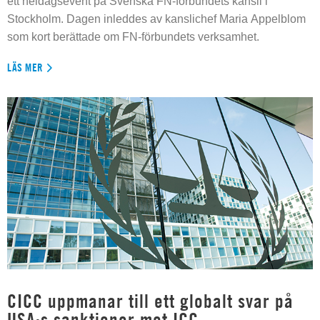
ett heldagsevent på Svenska FN-förbundets kansli i
Stockholm. Dagen inleddes av kanslichef Maria Appelblom
som kort berättade om FN-förbundets verksamhet.
LÄS MER
CICC uppmanar till ett globalt svar på
USA:s sanktioner mot ICC