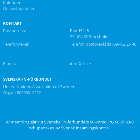
Kalender
Om webbplatsen
KONTAKT
Postadress:
Box 15115
SE-104 65 Stockholm
Telefonväxel:
Telefon (röstbrevlåda) 08-462 25 40
E-post:
info@fn.se
SVENSKA FN-FÖRBUNDET
United Nations Association of Sweden
Org.nr: 802000–9232
All insamling går via Svenska FN-förbundets 90-konto, PG 90 05 63-8,
och granskas av Svensk Insamlingskontroll.