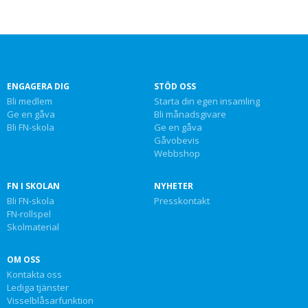
ENGAGERA DIG
STÖD OSS
Bli medlem
Starta din egen insamling
Ge en gåva
Bli månadsgivare
Bli FN-skola
Ge en gåva
Gåvobevis
Webbshop
FN I SKOLAN
NYHETER
Bli FN-skola
Presskontakt
FN-rollspel
Skolmaterial
OM OSS
Kontakta oss
Lediga tjänster
Visselblåsarfunktion