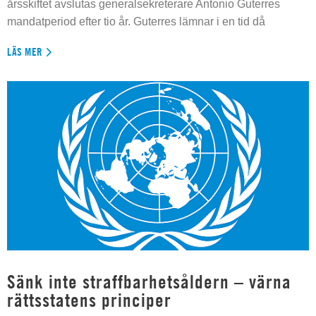
årsskiftet avslutas generalsekreterare Antonio Guterres
mandatperiod efter tio år. Guterres lämnar i en tid då
LÄS MER
Sänk inte straffbarhetsåldern – värna
rättsstatens principer