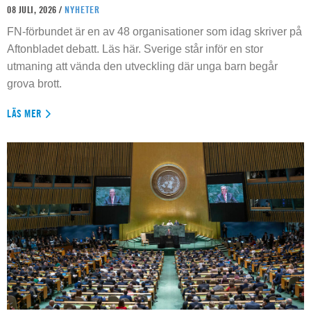
08 JULI, 2026 /
NYHETER
FN-förbundet är en av 48 organisationer som idag skriver på
Aftonbladet debatt. Läs här. Sverige står inför en stor
utmaning att vända den utveckling där unga barn begår
grova brott.
LÄS MER