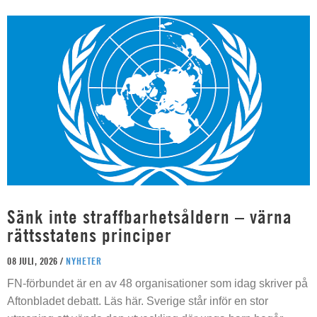
Sänk inte straffbarhetsåldern – värna
rättsstatens principer
08 JULI, 2026 /
NYHETER
FN-förbundet är en av 48 organisationer som idag skriver på
Aftonbladet debatt. Läs här. Sverige står inför en stor