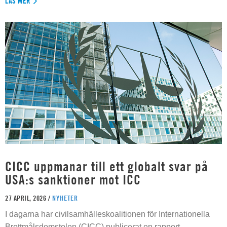
LÄS MER
CICC uppmanar till ett globalt svar på
USA:s sanktioner mot ICC
27 APRIL, 2026 /
NYHETER
I dagarna har civilsamhälleskoalitionen för Internationella
Brottmålsdomstolen (CICC) publicerat en rapport,