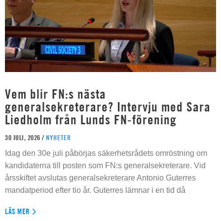
Vem blir FN:s nästa
generalsekreterare? Intervju med Sara
Liedholm från Lunds FN-förening
30 JULI, 2026 /
NYHETER
Idag den 30e juli påbörjas säkerhetsrådets omröstning om
kandidaterna till posten som FN:s generalsekreterare. Vid
årsskiftet avslutas generalsekreterare Antonio Guterres
mandatperiod efter tio år. Guterres lämnar i en tid då
LÄS MER