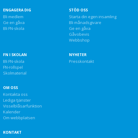
ENGAGERA DIG
STÖD OSS
Bli medlem
Starta din egen insamling
Ge en gåva
Bli månadsgivare
Bli FN-skola
Ge en gåva
Gåvobevis
Webbshop
FN I SKOLAN
NYHETER
Bli FN-skola
Presskontakt
FN-rollspel
Skolmaterial
OM OSS
Kontakta oss
Lediga tjänster
Visselblåsarfunktion
Kalender
Om webbplatsen
KONTAKT