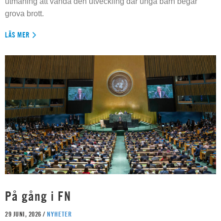
utmaning att vända den utveckling där unga barn begår
grova brott.
LÄS MER
På gång i FN
29 JUNI, 2026 /
NYHETER