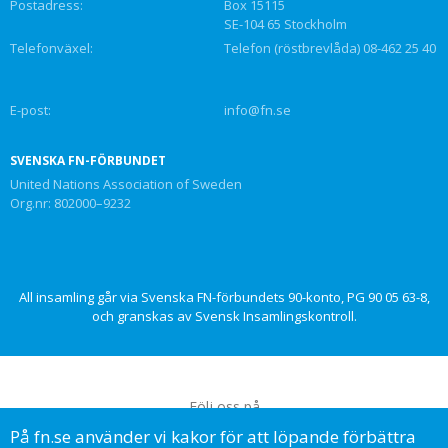
Postadress:
Box 15115
SE-104 65 Stockholm
Telefonväxel:
Telefon (röstbrevlåda) 08-462 25 40
E-post:
info@fn.se
SVENSKA FN-FÖRBUNDET
United Nations Association of Sweden
Org.nr: 802000–9232
All insamling går via Svenska FN-förbundets 90-konto, PG 90 05 63-8,
och granskas av Svensk Insamlingskontroll.
Följ oss på
På fn.se använder vi kakor för att löpande förbättra