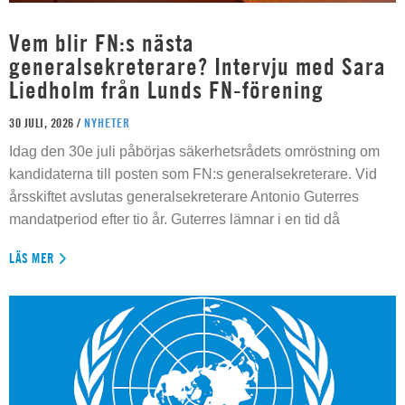
Vem blir FN:s nästa
generalsekreterare? Intervju med Sara
Liedholm från Lunds FN-förening
30 JULI, 2026 /
NYHETER
Idag den 30e juli påbörjas säkerhetsrådets omröstning om
kandidaterna till posten som FN:s generalsekreterare. Vid
årsskiftet avslutas generalsekreterare Antonio Guterres
mandatperiod efter tio år. Guterres lämnar i en tid då
LÄS MER