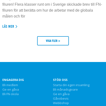
filuren! Flera klasser runt om i Sverige skickade brev till FN-
filuren för att berätta om hur de arbetar med de globala
målen och för
LÄS MER
VISA FLER >
ENGAGERA DIG
STÖD OSS
Bli medlem
Starta din egen insamling
Ge en gåva
Bli månadsgivare
Bli FN-skola
Ge en gåva
Gåvobevis
Webbshop