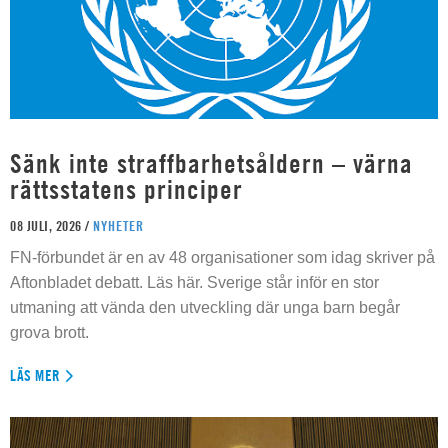
Sänk inte straffbarhetsåldern – värna
rättsstatens principer
08 JULI, 2026 /
NYHETER
FN-förbundet är en av 48 organisationer som idag skriver på
Aftonbladet debatt. Läs här. Sverige står inför en stor
utmaning att vända den utveckling där unga barn begår
grova brott.
LÄS MER